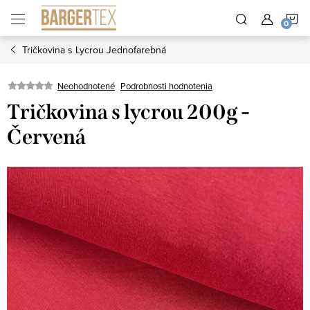
Prejsť
N
na
obsah
Tričkovina s Lycrou Jednofarebná
K
Neohodnotené
Podrobnosti hodnotenia
Tričkovina s lycrou 200g -
Červená