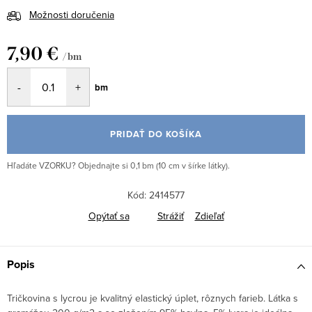
Možnosti doručenia
7,90 €
/ bm
Jednotková
bm
cena:
PRIDAŤ DO KOŠÍKA
Hľadáte VZORKU? Objednajte si 0,1 bm (10 cm v šírke látky).
Kód:
2414577
Opýtať sa
Strážiť
Zdieľať
Popis
Tričkovina s lycrou je kvalitný elastický úplet, rôznych farieb. Látka s