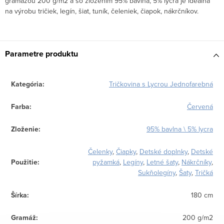
gramážou 200 g/m2 a so zložením 95% bavlna, 5% lycra je ideálna
na výrobu tričiek, legín, šiat, tuník, čeleniek, čiapok, nákrčníkov.
Parametre produktu
Kategória
:
Tričkovina s Lycrou Jednofarebná
Farba
:
Červená
Zloženie
:
95% bavlna \ 5% lycra
Čelenky
,
Čiapky
,
Detské doplnky
,
Detské
Použitie
:
pyžamká
,
Legíny
,
Letné šaty
,
Nákrčníky
,
Sukňolegíny
,
Šaty
,
Tričká
Šírka
:
180 cm
Gramáž
:
200 g/m2