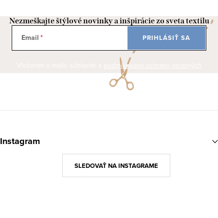
Nezmeškajte štýlové novinky a inšpirácie zo sveta textilu
Email
PRIHLÁSIŤ SA
Vložením e-mailu súhlasíte s
podmienkami ochrany osobných
údajov
Z
á
Instagram
p
ä
SLEDOVAŤ NA INSTAGRAME
t
i
e