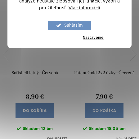
analýze neustále zlepšovali jej funkcie, výkon a
použiteľnosť.
Viac informácií
Súhlasím
Nastavenie
Softshell letný - Červená
Patent Gold 2x2 úzky - Červená
8,90 €
7,90 €
DO KOŠÍKA
DO KOŠÍKA
Skladom
12 bm
Skladom
18,05 bm
Kód:
1823577
Kód:
1610577