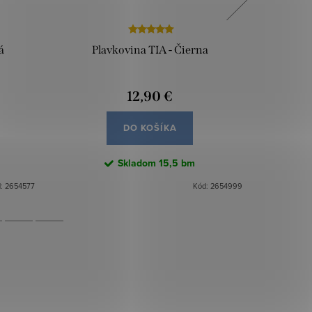
á
Plavkovina TIA - Čierna
Tyl elast
12,90 €
DO KOŠÍKA
Skladom
15,5 bm
d:
2654577
Kód:
2654999