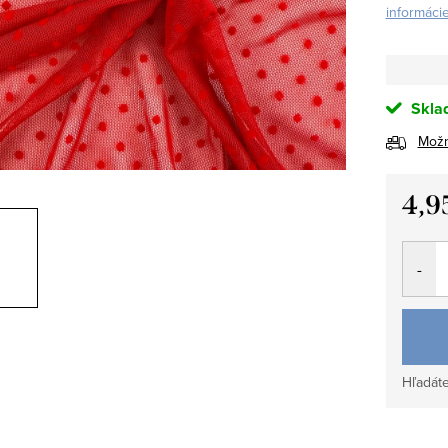
informáci
Skla
Možn
4,9
Jedno
cena:
Hľadáte