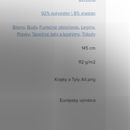
92% polyester \ 8% elastan
Bikiny
,
Body
,
Funkčné oblečenie
,
Legíny
,
Plavky
,
Tanečné šaty a kostýmy
,
Trikoty
145 cm
112 g/m2
Krajky a Tyly All.png
Európsky výrobca