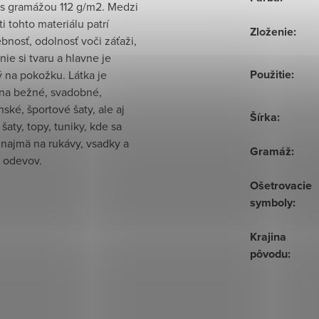
 s gramážou 112 g/m2. Medzi
ti tohto materiálu patrí
Zloženie
:
ebnosť, odolnosť voči záťaži,
ie si tvaru a hlavne je
Použitie
:
 na pokožku. Látka je
na bežné, svadobné,
ské, športové šaty, ale aj
Šírka
:
šaty, topy, tuniky, kde sa
najmä na rukávy, vsadky a
Gramáž
:
i odevov.
Ošetrovacie
symboly
:
Krajina
pôvodu
: