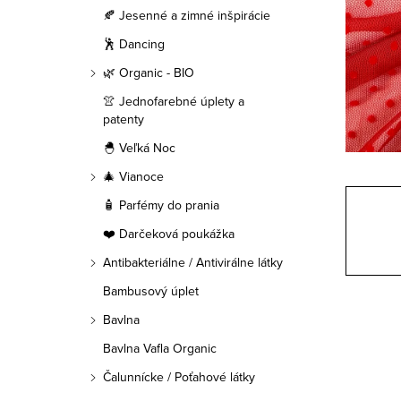
a
🍂 Jesenné a zimné inšpirácie
n
🕺 Dancing
e
🌿 Organic - BIO
👚 Jednofarebné úplety a
l
patenty
🐣 Veľká Noc
🎄 Vianoce
🧴 Parfémy do prania
❤️ Darčeková poukážka
Antibakteriálne / Antivirálne látky
Bambusový úplet
Bavlna
Bavlna Vafla Organic
Čalunnícke / Poťahové látky