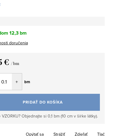
e
dom
12,3 bm
osti doručenia
5 €
/ bm
tková
bm
PRIDAŤ DO KOŠÍKA
 VZORKU? Objednajte si 0,1 bm (10 cm v šírke látky).
Opýtať sa
Strážiť
Zdieľať
Tlač