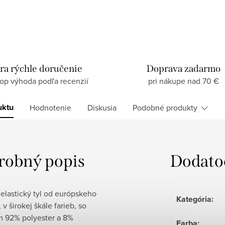
ra rýchle doručenie
Doprava zadarmo
top výhoda podľa recenzií
pri nákupe nad 70 €
uktu
Hodnotenie
Diskusia
Podobné produkty
robný popis
Dodato
 elastický tyl od európskeho
Kategória
:
 v širokej škále farieb, so
m 92% polyester a 8%
Farba
: