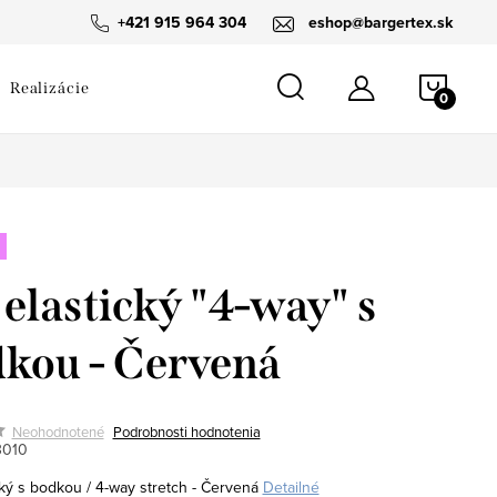
návka
+421 915 964 304
eshop@bargertex.sk
NÁKU
Realizácie
KOŠÍ
 elastický "4-way" s
kou - Červená
Neohodnotené
Podrobnosti hodnotenia
3010
cký s bodkou / 4-way stretch - Červená
Detailné