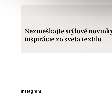
Nezmeškajte štýlové novink
inšpirácie zo sveta textilu
Z
á
Instagram
p
ä