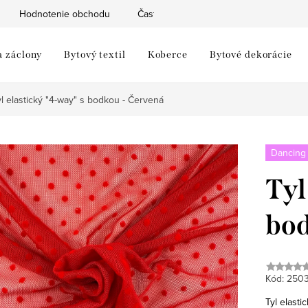
Hodnotenie obchodu
Často kladené otázky
Moja objed
a záclony
Bytový textil
Koberce
Bytové dekorácie
yl elastický "4-way" s bodkou - Červená
Dancing
Tyl
bod
Kód:
250
Tyl elasti