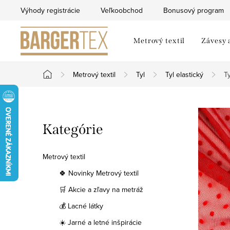
Prejsť
Výhody registrácie
Veľkoobchod
Bonusový program
na
obsah
Metrový textil
Závesy 
Metrový textil
Tyl
Tyl elastický
T
Domov
B
Preskočiť
Kategórie
o
kategórie
č
Metrový textil
n
🍀 Novinky Metrový textil
🛒 Akcie a zľavy na metráž
ý
💰 Lacné látky
p
☀️ Jarné a letné inšpirácie