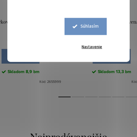
vkovina SHINE - Čierna
Plavkovina TIA - Červen
Súhlasím
18,90 €
11,90 €
Nastavenie
DO KOŠÍKA
DO KOŠÍKA
Skladom
8,9 bm
Skladom
13,3 bm
Kód:
2655999
Kó