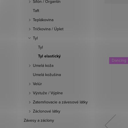
Šifón / Organtín
Taft
Teplákovina
Tričkovina / Úplet
Tyl
Tyl
Tyl elastický
Dancing
Dancing
Umelá koža
Umelá kožušina
Velúr
Výstuže / Výplne
Zatemňovacie a závesové látky
Záclonové látky
Závesy a záclony