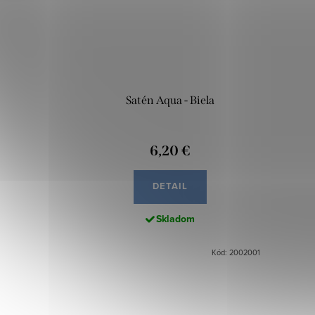
Satén Aqua - Biela
6,20 €
DETAIL
Skladom
Kód: 2002001