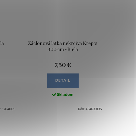
la
Záclonová látka nekrčivá Krep v.
300 cm - Biela
7,50 €
DETAIL
Skladom
: 1204001
Kód: 45463313S