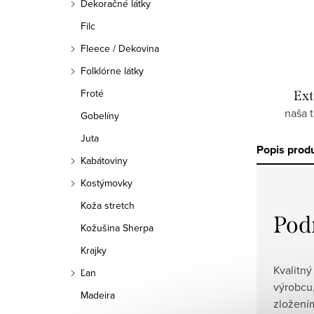
Dekoračné látky
Filc
Fleece / Dekovina
Folklórne látky
Froté
Ext
naša 
Gobelíny
Juta
Popis prod
Kabátoviny
Kostýmovky
Koža stretch
Pod
Kožušina Sherpa
Krajky
Kvalitný
Ľan
výrobcu,
Madeira
zložení