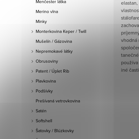
Menčester látka
elastan,
vlastnos
Merino vlna
stálofar
Minky
zachovan
Monterkovina Keper / Twill
príjemný
vhodná 
Mušelín / Gázovina
spoločen
Nepremokavé látky
tanečné 
Obrusoviny
používa 
iné čast
Patent / Úplet Rib
Plavkovina
Podšívky
Prešívaná vetrovkovina
Satén
Softshell
Šatovky / Blúzkovky