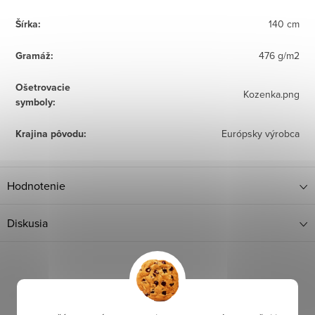
Šírka
:
140 cm
Gramáž
:
476 g/m2
Ošetrovacie
Kozenka.png
symboly
:
Krajina pôvodu
:
Európsky výrobca
Hodnotenie
Diskusia