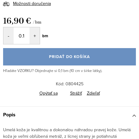
Možnosti doručenia
16,90 €
/ bm
Jednotková
bm
cena:
PRIDAŤ DO KOŠÍKA
Hľadáte VZORKU? Objednajte si 0,1 bm (10 cm v šírke látky).
Kód:
0804425
Opýtať sa
Strážiť
Zdieľať
Popis
Umelá koža je kvalitnou a dokonalou náhradou pravej kože. Umelá
koža je veľmi obľúbená metráž, z lícnej strany je potiahnutá