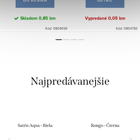
DO KOŠÍKA
DETAIL
Skladom
0,85 bm
Vypredané
0,05 bm
Kód:
0804659
Kód:
0804783
Najpredávanejšie
Satén Aqua - Biela
Rongo - Čierna