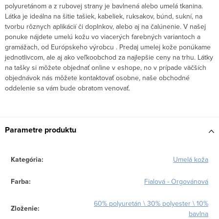
polyuretánom a z rubovej strany je bavlnená alebo umelá tkanina.
Látka je ideálna na šitie tašiek, kabeliek, ruksakov, búnd, sukní, na
tvorbu rôznych aplikácií či doplnkov, alebo aj na čalúnenie. V našej
ponuke nájdete umelú kožu vo viacerých farebných variantoch a
gramážach, od Európskeho výrobcu . Predaj umelej kože ponúkame
jednotlivcom, ale aj ako veľkoobchod za najlepšie ceny na trhu. Látky
na tašky si môžete objednať online v eshope, no v prípade väčších
objednávok nás môžete kontaktovať osobne, naše obchodné
oddelenie sa vám bude obratom venovať.
Parametre produktu
Kategória
:
Umelá koža
Farba
:
Fialová - Orgovánová
60% polyuretán \ 30% polyester \ 10%
Zloženie
:
bavlna