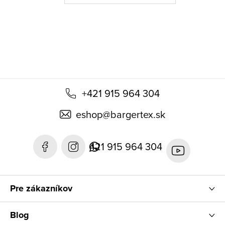
t
i
e
+421 915 964 304
eshop
@
bargertex.sk
421 915 964 304
Pre zákazníkov
Blog