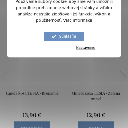
Používame súbory cookie, aby sme vám umožnili
pohodlné prehliadanie webovej stránky a vďaka
analýze neustále zlepšovali jej funkcie, výkon a
použiteľnosť.
Viac informácií
Súhlasím
Nastavenie
Umelá koža TESIA - Bronzová
Umelá koža TESIA - Zelená
tmavá
13,90 €
12,90 €