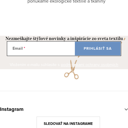
ponúkame ekologické textílie a tkaniny
Nezmeškajte štýlové novinky a inšpirácie zo sveta textilu
Email
PRIHLÁSIŤ SA
Vložením e-mailu súhlasíte s
podmienkami ochrany osobných
údajov
Z
á
Instagram
p
ä
SLEDOVAŤ NA INSTAGRAME