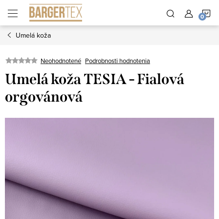
Prejsť
N
na
obsah
Umelá koža
K
Neohodnotené
Podrobnosti hodnotenia
Umelá koža TESIA - Fialová
orgovánová