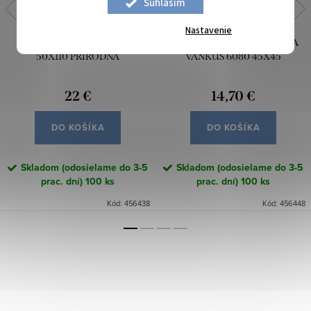
Súhlasím
Nastavenie
GOBELÍNOVÁ ŠTÓLA 1273
GOBELÍNOVÁ OBLIEČKA NA
50X110 PRÍRODNÁ
VANKÚŠ 6080 45X45
22 €
14,70 €
DO KOŠÍKA
DO KOŠÍKA
Skladom (odosielame do 3-5
Skladom (odosielame do 3-5
prac. dní)
100 ks
prac. dní)
100 ks
Kód:
456438
Kód:
456448