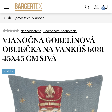
Prejsť
N
na
obsah
🎄 Bytový textil Vianoce
K
Neohodnotené
Podrobnosti hodnotenia
VIANOČNA GOBELÍNOVÁ
OBLIEČKA NA VANKÚŠ 6081
45X45 CM SIVÁ
Novinka