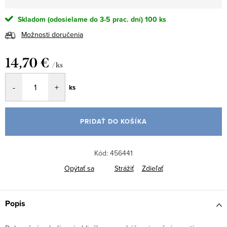
Skladom (odosielame do 3-5 prac. dní)
100 ks
Možnosti doručenia
14,70 €
/ ks
Jednotková
ks
cena:
PRIDAŤ DO KOŠÍKA
Kód:
456441
Opýtať sa
Strážiť
Zdieľať
Popis