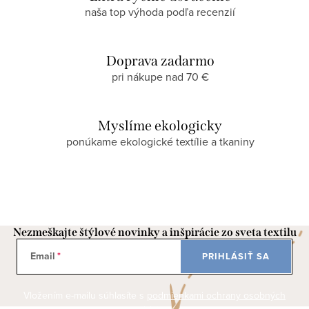
naša top výhoda podľa recenzií
Doprava zadarmo
pri nákupe nad 70 €
Myslíme ekologicky
ponúkame ekologické textílie a tkaniny
Nezmeškajte štýlové novinky a inšpirácie zo sveta textilu
Email
PRIHLÁSIŤ SA
Vložením e-mailu súhlasíte s
podmienkami ochrany osobných