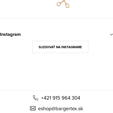
údajov
Z
á
Instagram
p
ä
SLEDOVAŤ NA INSTAGRAME
t
i
e
+421 915 964 304
eshop
@
bargertex.sk