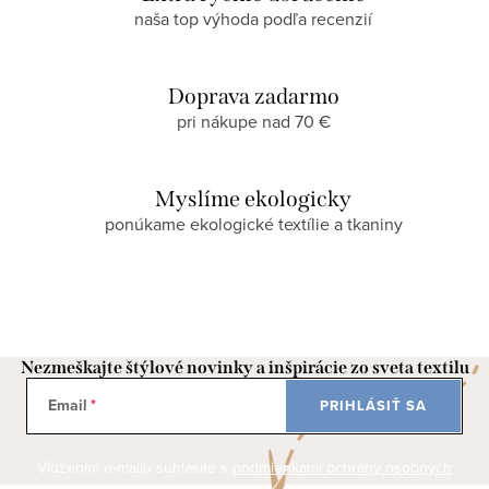
naša top výhoda podľa recenzií
Doprava zadarmo
pri nákupe nad 70 €
Myslíme ekologicky
ponúkame ekologické textílie a tkaniny
Nezmeškajte štýlové novinky a inšpirácie zo sveta textilu
Email
PRIHLÁSIŤ SA
Vložením e-mailu súhlasíte s
podmienkami ochrany osobných