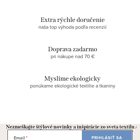
Extra rýchle doručenie
naša top výhoda podľa recenzií
Doprava zadarmo
pri nákupe nad 70 €
Myslíme ekologicky
ponúkame ekologické textílie a tkaniny
Nezmeškajte štýlové novinky a inšpirácie zo sveta textilu
Email
PRIHLÁSIŤ SA