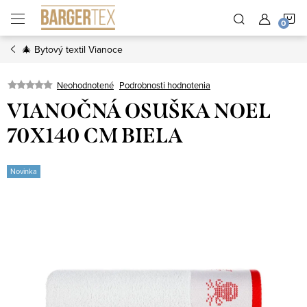
Prejsť
N
na
obsah
🎄 Bytový textil Vianoce
K
Neohodnotené
Podrobnosti hodnotenia
VIANOČNÁ OSUŠKA NOEL
70X140 CM BIELA
Novinka