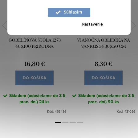
Súhlasím
Nastavenie
GOBELÍNOVÁ ŠTÓLA 1273
VIANOČNA OBLIEČKA NA
40X100 PRÍRODNÁ
VANKÚŠ 34 30X50 CM
SIVOČERVENÁ
16,80 €
8,30 €
DO KOŠÍKA
DO KOŠÍKA
Skladom (odosielame do 3-5
Skladom (odosielame do 3-5
prac. dní)
24 ks
prac. dní)
90 ks
Kód:
456436
Kód:
431056