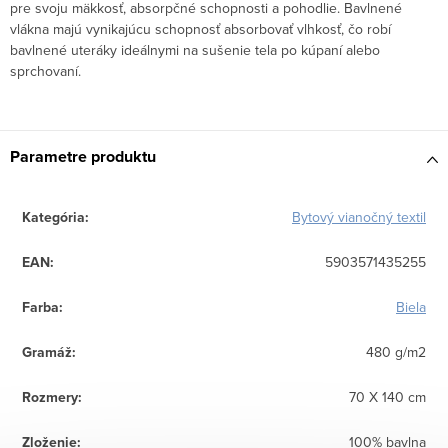
pre svoju mäkkosť, absorpčné schopnosti a pohodlie. Bavlnené
vlákna majú vynikajúcu schopnosť absorbovať vlhkosť, čo robí
bavlnené uteráky ideálnymi na sušenie tela po kúpaní alebo
sprchovaní.
Parametre produktu
Kategória
:
Bytový vianočný textil
EAN
:
5903571435255
Farba
:
Biela
Gramáž
:
480 g/m2
Rozmery
:
70 X 140 cm
Zloženie
:
100% bavlna