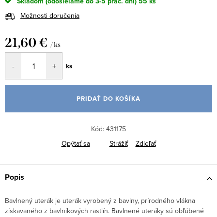
Skladom (odosielame do 3-5 prac. dní)
55 ks
Možnosti doručenia
21,60 €
/ ks
Jednotková
ks
cena:
PRIDAŤ DO KOŠÍKA
Kód:
431175
Opýtať sa
Strážiť
Zdieľať
Popis
Bavlnený uterák je uterák vyrobený z bavlny, prírodného vlákna
získavaného z bavlníkových rastlín. Bavlnené uteráky sú obľúbené