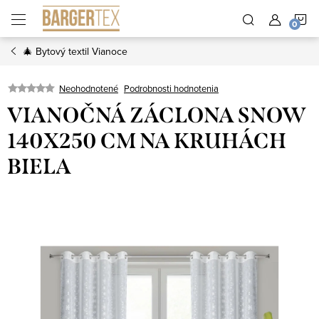
Prejsť
N
na
obsah
🎄 Bytový textil Vianoce
K
Neohodnotené
Podrobnosti hodnotenia
VIANOČNÁ ZÁCLONA SNOW
140X250 CM NA KRUHÁCH
BIELA