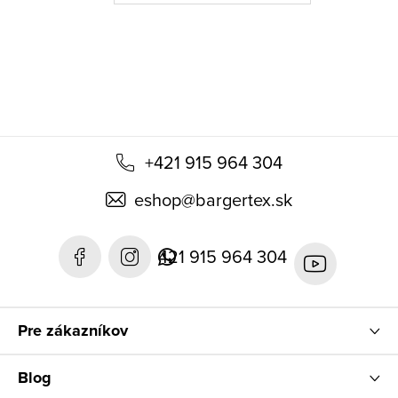
t
i
e
+421 915 964 304
eshop
@
bargertex.sk
421 915 964 304
Pre zákazníkov
Blog