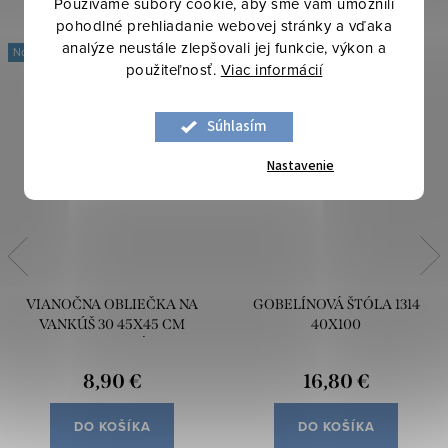
Používame súbory cookie, aby sme vám umožnili
pohodlné prehliadanie webovej stránky a vďaka
analýze neustále zlepšovali jej funkcie, výkon a
Novinka
použiteľnosť.
Viac informácií
Súhlasím
Nastavenie
VIANOČNA OBLIEČKA NA
GOBELÍNOVÁ ŠTÓLA 1314
VANKÚŠ 30 45X45 CM
40X100
BIELOSIVÁ
8,90 €
16,80 €
DO KOŠÍKA
DO KOŠÍKA