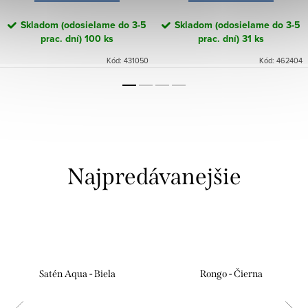
Skladom (odosielame do 3-5
Skladom (odosielame do 3-5
prac. dní)
100 ks
prac. dní)
31 ks
Kód:
431050
Kód:
462404
Najpredávanejšie
Satén Aqua - Biela
Rongo - Čierna