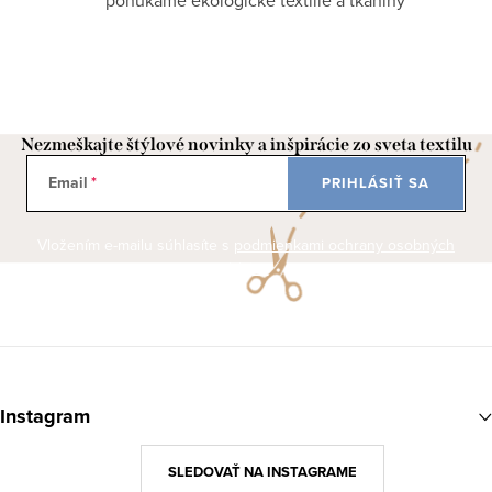
ponúkame ekologické textílie a tkaniny
Nezmeškajte štýlové novinky a inšpirácie zo sveta textilu
Email
PRIHLÁSIŤ SA
Vložením e-mailu súhlasíte s
podmienkami ochrany osobných
údajov
Z
á
Instagram
p
ä
SLEDOVAŤ NA INSTAGRAME