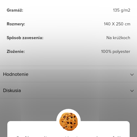
Gramáž
:
135 g/m2
Rozmery
:
140 X 250 cm
Spôsob zavesenia
:
Na krúžkoch
Zloženie
:
100% polyester
Hodnotenie
Diskusia