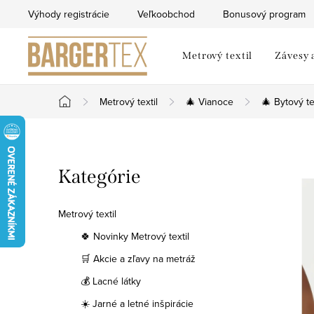
Prejsť
Výhody registrácie
Veľkoobchod
Bonusový program
na
obsah
Metrový textil
Závesy 
Metrový textil
🎄 Vianoce
🎄 Bytový te
Domov
B
Preskočiť
Kategórie
o
kategórie
č
Metrový textil
n
🍀 Novinky Metrový textil
🛒 Akcie a zľavy na metráž
ý
💰 Lacné látky
p
☀️ Jarné a letné inšpirácie