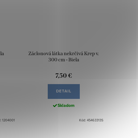
la
Záclonová látka nekrčivá Krep v.
300 cm - Biela
7,50 €
DETAIL
Skladom
: 1204001
Kód: 45463313S