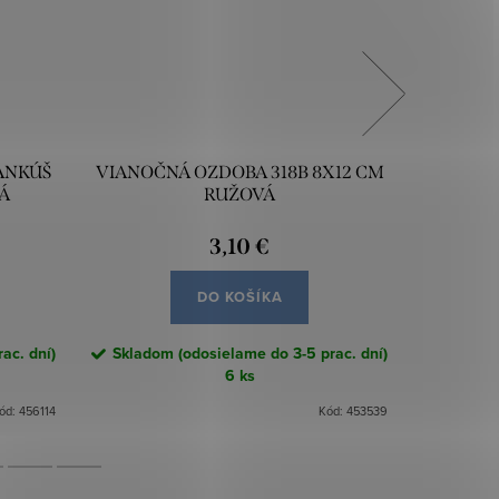
ANKÚŠ
VIANOČNÁ OZDOBA 318B 8X12 CM
VIA
Á
RUŽOVÁ
OBLIEČK
3,10 €
DO KOŠÍKA
ac. dní)
Skladom (odosielame do 3-5 prac. dní)
Skladom
6 ks
ód:
456114
Kód:
453539