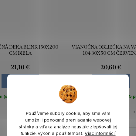
NÁ DEKA BLINK 150X200
VIANOČNA OBLIEČKA NA V
CM BIELA
104 30X50 CM ČERVEN
21,10 €
20,60 €
DO KOŠÍKA
DO KOŠÍKA
 (odosielame do 3-5 prac. dní)
Skladom (odosielame do 3-5 pr
18 ks
6 ks
Kód:
456027
K
Používame súbory cookie, aby sme vám
umožnili pohodlné prehliadanie webovej
stránky a vďaka analýze neustále zlepšovali jej
funkcie, výkon a použiteľnosť.
Viac informácií