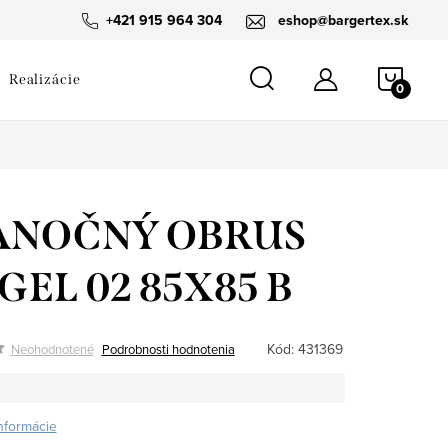
návka
+421 915 964 304
eshop@bargertex.sk
NÁKU
Realizácie
KOŠÍ
ANOČNÝ OBRUS
GEL 02 85X85 B
Kód:
431369
Neohodnotené
Podrobnosti hodnotenia
informácie