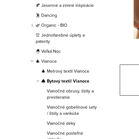
a
🍂 Jesenné a zimné inšpirácie
n
🕺 Dancing
e
🌿 Organic - BIO
👚 Jednofarebné úplety a
l
patenty
🐣 Veľká Noc
🎄 Vianoce
🎄 Metrový textil Vianoce
🎄 Bytový textil Vianoce
Vianočné obrusy, štóly a
prestierania
Vianočné gobelínové sety
/ štóly a vankúše
Vianočné deky
Vianočné posteľné