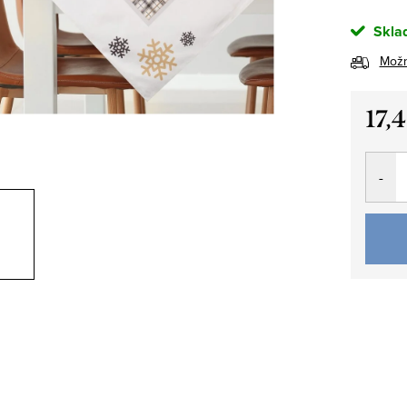
Sklad
Možn
17,
Jedno
cena: