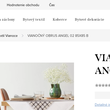
Hodnotenie obchodu
Často kladené otázky
Moja objed
a záclony
Bytový textil
Koberce
Bytové dekorácie
xtil Vianoce
VIANOČNÝ OBRUS ANGEL 02 85X85 B
VI
AN
Detailné 