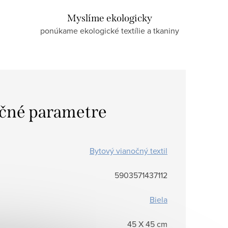
Myslíme ekologicky
ponúkame ekologické textílie a tkaniny
čné parametre
Bytový vianočný textil
5903571437112
Biela
45 X 45 cm