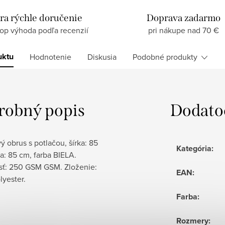
ra rýchle doručenie
Doprava zadarmo
top výhoda podľa recenzií
pri nákupe nad 70 €
uktu
Hodnotenie
Diskusia
Podobné produkty
robný popis
Dodato
 obrus s potlačou, šírka: 85
Kategória
:
a: 85 cm, farba BIELA.
ť: 250 GSM GSM. Zloženie:
EAN
:
lyester.
Farba
:
Rozmery
: