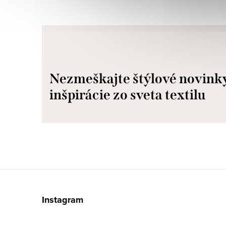
Nezmeškajte štýlové novink
inšpirácie zo sveta textilu
Z
á
Instagram
p