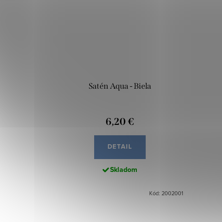
Satén Aqua - Biela
6,20 €
DETAIL
Skladom
Kód: 2002001