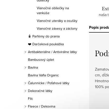
obliečky
Vianočné obliečky na
Ext
vankúše
naša 
Vianočné uteráky a osušky
Popis prod
Vianočné závesy a záclony
🧴 Parfémy do prania
❤️ Darčeková poukážka
Pod
Antibakteriálne / Antivirálne látky
Bambusový úplet
Bavlna
Zamatový
cm, dĺžk
Bavlna Vafla Organic
Hmotnos
Čalunnícke / Poťahové látky
100% po
Dekoračné látky
Filc
Fleece / Dekovina