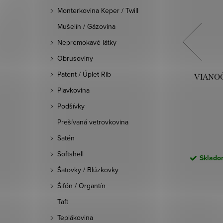
Monterkovina Keper / Twill
Mušelín / Gázovina
Nepremokavé látky
Obrusoviny
Patent / Úplet Rib
IEČKY
VIANOČNÉ POSTEĽNÉ OBLIEČKY
VIANOČ
OSIVÁ
AURA 140X200 70X80/X1 CM
Plavkovina
RUŽOVÉ
Podšívky
15,90 €
Prešívaná vetrovkovina
DO KOŠÍKA
Satén
Softshell
ac. dní)
Skladom (odosielame do 3-5 prac. dní)
Skladom
100 ks
Šatovky / Blúzkovky
ód:
455795
Kód:
455825
Šifón / Organtín
Taft
Teplákovina