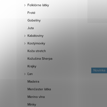
Folklórne látky
Froté
Gobelíny
Juta
Kabátoviny
Kostýmovky
Koža stretch
Kožušina Sherpa
Krajky
Novinka
Novinka
Ľan
Madeira
Menčester látka
Merino vlna
Minky