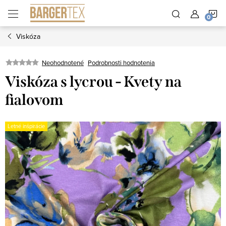
Prejsť
N
na
obsah
Viskóza
K
Neohodnotené
Podrobnosti hodnotenia
Viskóza s lycrou - Kvety na
fialovom
Letné inšpirácie