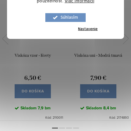
použiteľnosť.
Viac informácií
Súhlasím
Nastavenie
Viskóza vzor - Kvety
Viskóza uni - Modrá tmavá
6,50 €
7,90 €
DO KOŠÍKA
DO KOŠÍKA
Skladom
7,9 bm
Skladom
8,4 bm
Kód:
2110011
Kód:
2174893