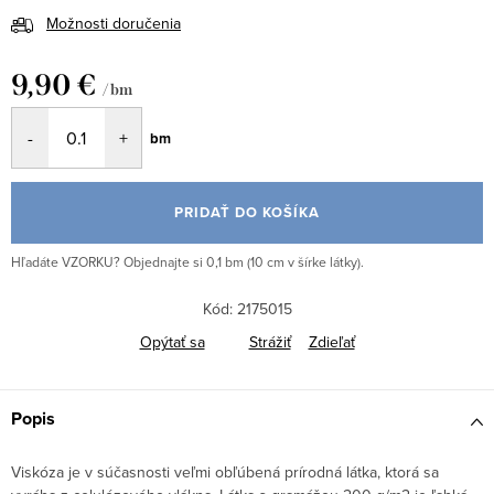
Možnosti doručenia
9,90 €
/ bm
Jednotková
bm
cena:
PRIDAŤ DO KOŠÍKA
Hľadáte VZORKU? Objednajte si 0,1 bm (10 cm v šírke látky).
Kód:
2175015
Opýtať sa
Strážiť
Zdieľať
Popis
Viskóza je v súčasnosti veľmi obľúbená prírodná látka, ktorá sa