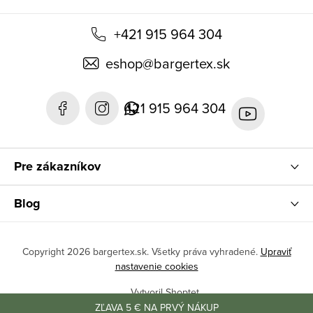
+421 915 964 304
eshop
@
bargertex.sk
421 915 964 304
Pre zákazníkov
Blog
Copyright 2026
bargertex.sk
. Všetky práva vyhradené.
Upraviť
nastavenie cookies
Vytvoril Shoptet
ZĽAVA 5 € NA PRVÝ NÁKUP