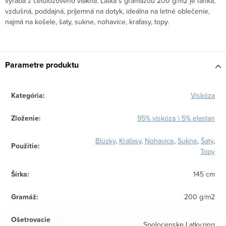
vyrába z celulózového vlákna. Látka s gramážou 200 g/m2 je ľahká,
vzdušná, poddajná, príjemná na dotyk, ideálna na letné oblečenie,
najmä na košele, šaty, sukne, nohavice, kraťasy, topy.
Parametre produktu
Kategória
:
Viskóza
Zloženie
:
95% viskóza \ 5% elastan
Blúzky
,
Kraťasy
,
Nohavice
,
Sukne
,
Šaty
,
Použitie
:
Topy
Šírka
:
145 cm
Gramáž
:
200 g/m2
Ošetrovacie
Spolocenske Latky.png