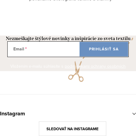
Nezmeškajte štýlové novinky a inšpirácie zo sveta textilu
Email
PRIHLÁSIŤ SA
Vložením e-mailu súhlasíte s
podmienkami ochrany osobných
údajov
Z
á
Instagram
p
ä
SLEDOVAŤ NA INSTAGRAME