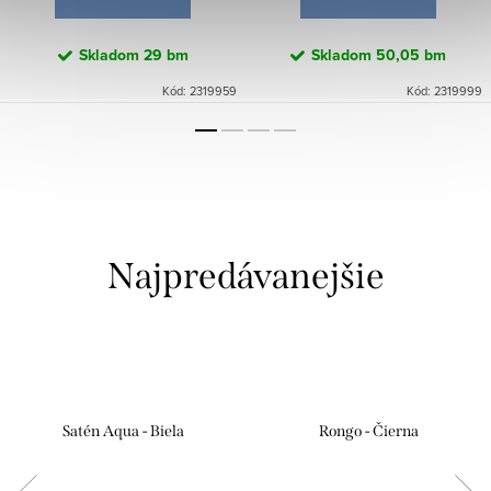
Skladom
29 bm
Skladom
50,05 bm
Kód:
2319959
Kód:
2319999
Najpredávanejšie
Satén Aqua - Biela
Rongo - Čierna