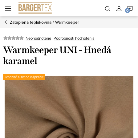
Prejsť
N
na
obsah
Zateplená teplákovina / Warmkeeper
K
Neohodnotené
Podrobnosti hodnotenia
Warmkeeper UNI - Hnedá
karamel
Jesenné a zimné inšpirácie