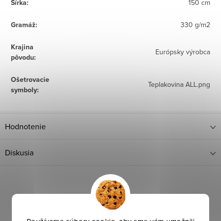
Šírka
:
150 cm
Gramáž
:
330 g/m2
Krajina
Európsky výrobca
pôvodu
:
Ošetrovacie
Teplakovina ALL.png
symboly
:
Hodnotenie
Diskusia