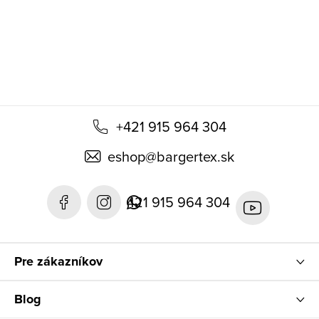
t
i
e
+421 915 964 304
eshop
@
bargertex.sk
421 915 964 304
Pre zákazníkov
Blog