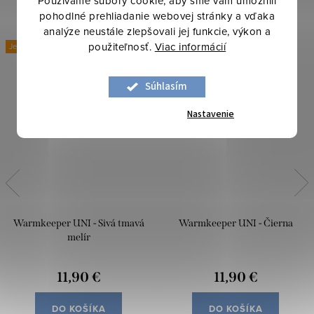
Používame súbory cookie, aby sme vám umožnili
pohodlné prehliadanie webovej stránky a vďaka
analýze neustále zlepšovali jej funkcie, výkon a
použiteľnosť.
Viac informácií
Jesenné a zimné inšpirácie
Súhlasím
Nastavenie
Warmkeeper UNI - Sivá tmavá
Warmkeeper UNI - Čierna
melír
11,90 €
11,90 €
DO KOŠÍKA
DO KOŠÍKA