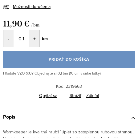
Možnosti doručenia
11,90 €
/ bm
Jednotková
bm
cena:
PRIDAŤ DO KOŠÍKA
Hľadáte VZORKU? Objednajte si 0,1 bm (10 cm v šírke látky).
Kód:
2319663
Opýtať sa
Strážiť
Zdieľať
Popis
Warmkeeper je kvalitný hrubší úplet so zateplenou rubovou stranou,