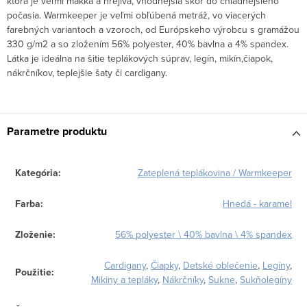
ktorá je veľmi mäkká a hrejivá, vhodnejšia skôr do chladnejšieho
počasia. Warmkeeper je veľmi obľúbená metráž, vo viacerých
farebných variantoch a vzoroch, od Európskeho výrobcu s gramážou
330 g/m2 a so zložením 56% polyester, 40% bavlna a 4% spandex.
Látka je ideálna na šitie teplákových súprav, legín, mikín,čiapok,
nákrčníkov, teplejšie šaty či cardigany.
Parametre produktu
Kategória
:
Zateplená teplákovina / Warmkeeper
Farba
:
Hnedá - karamel
Zloženie
:
56% polyester \ 40% bavlna \ 4% spandex
Cardigany
,
Čiapky
,
Detské oblečenie
,
Legíny
,
Použitie
:
Mikiny a tepláky
,
Nákrčníky
,
Sukne
,
Sukňolegíny