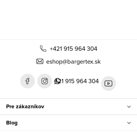
i
e
+421 915 964 304
eshop
@
bargertex.sk
421 915 964 304
Pre zákazníkov
Blog