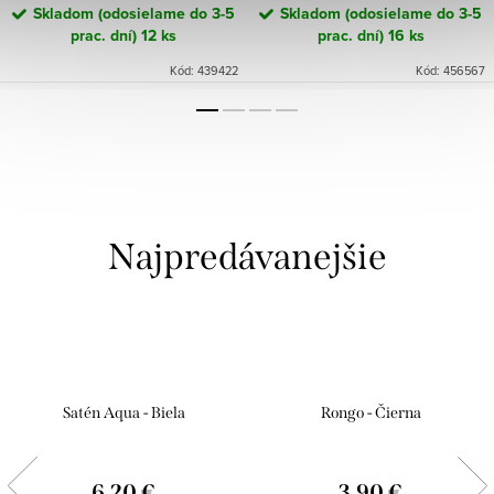
Skladom (odosielame do 3-5
Skladom (odosielame do 3-5
prac. dní)
12 ks
prac. dní)
16 ks
Kód:
439422
Kód:
456567
Najpredávanejšie
Satén Aqua - Biela
Rongo - Čierna
6,20 €
3,90 €