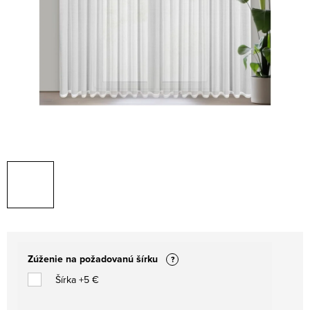
Zúženie na požadovanú šírku
?
Šírka +5 €