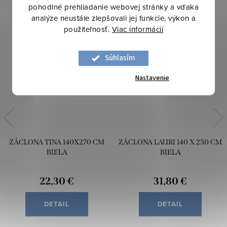
pohodlné prehliadanie webovej stránky a vďaka
analýze neustále zlepšovali jej funkcie, výkon a
použiteľnosť.
Viac informácií
Súhlasím
Nastavenie
ZÁCLONA TINA 140X270 CM
ZÁCLONA LAURI 140 X 250 CM
BIELA
BIELA
22,30 €
31,80 €
DETAIL
DETAIL