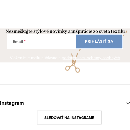
Nezmeškajte štýlové novinky a inšpirácie zo sveta textilu
Email
PRIHLÁSIŤ SA
Vložením e-mailu súhlasíte s
podmienkami ochrany osobných
údajov
Z
á
Instagram
p
ä
SLEDOVAŤ NA INSTAGRAME
t