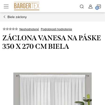
Prejsť
N
na
obsah
Biele záclony
K
Neohodnotené
Podrobnosti hodnotenia
ZÁCLONA VANESA NA PÁSKE
350 X 270 CM BIELA