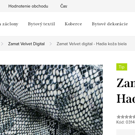
Hodnotenie obchodu
Často kladené otázky
Moja objed
a záclony
Bytový textil
Koberce
Bytové dekorácie
Zamat Velvet Digital
Zamat Velvet digital - Hadia koža biela
Tip
Zam
Had
Kód:
0314