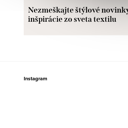
Nezmeškajte štýlové novink
inšpirácie zo sveta textilu
Z
á
Instagram
p
ä
t
i