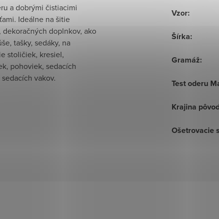
ru a dobrými čistiacimi
Vzor
:
ťami. Ideálne na šitie
, dekoračných doplnkov, ako
Šírka
:
še, tašky, sedáky, na
e stoličiek, kresiel,
Gramáž
:
ek, pohoviek, sedacích
 sedacích vakov.
Test oderu M
Krajina pôvo
Ošetrovacie 