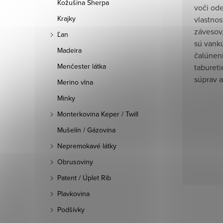
Kožušina Sherpa
voči ode
Krajky
vlastnos
závesov
Ľan
sú vankú
Madeira
čalúneni
Menčester látka
tabureti
súprav a
Merino vlna
Minky
Monterkovina Keper / Twill
Mušelín / Gázovina
Nepremokavé látky
Obrusoviny
Patent / Úplet Rib
Plavkovina
Podšívky