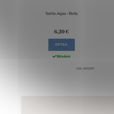
Satén Aqua - Biela
6,20 €
DETAIL
Skladom
Kód: 2002001