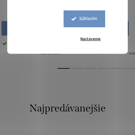
svetlá
ružová
29,90 €
29,90 €
Súhlasím
DO KOŠÍKA
DO KOŠÍKA
Nastavenie
Skladom
10 bm
Skladom
10 bm
Kód:
0314005
Kód
Najpredávanejšie