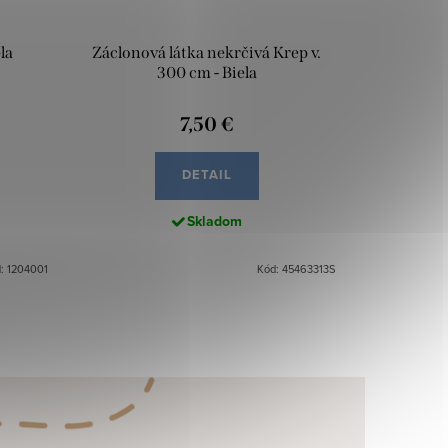
la
Záclonová látka nekrčivá Krep v.
300 cm - Biela
7,50 €
DETAIL
Skladom
: 1204001
Kód: 45463313S