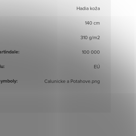
Hadia koža
140 cm
310 g/m2
artindale
:
100 000
du
:
EÚ
symboly
:
Calunicke a Potahove.png