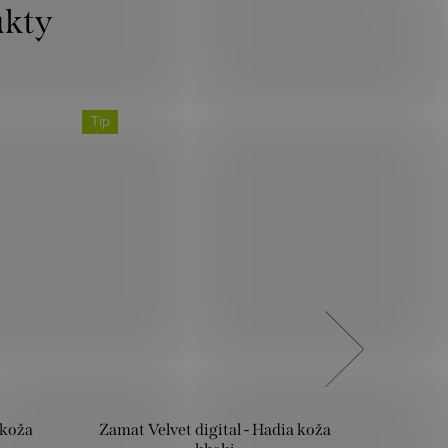
Tip
Tip
 koža
Zamat Velvet digital - Hadia koža
Zamat V