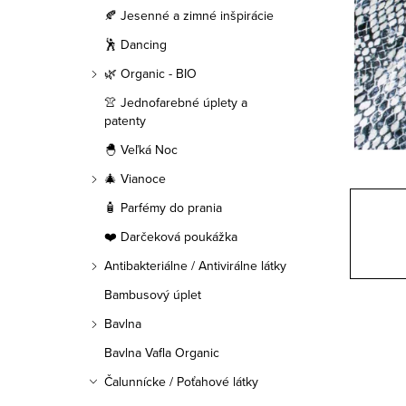
a
🍂 Jesenné a zimné inšpirácie
n
🕺 Dancing
e
🌿 Organic - BIO
👚 Jednofarebné úplety a
l
patenty
🐣 Veľká Noc
🎄 Vianoce
🧴 Parfémy do prania
❤️ Darčeková poukážka
Antibakteriálne / Antivirálne látky
Bambusový úplet
Bavlna
Bavlna Vafla Organic
Čalunnícke / Poťahové látky