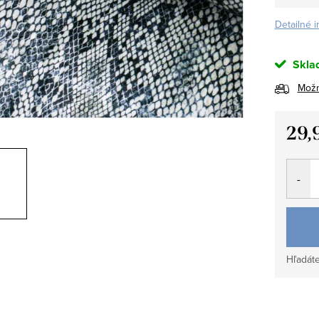
Detailné 
Skla
Možn
29,
Jedno
cena:
Hľadáte