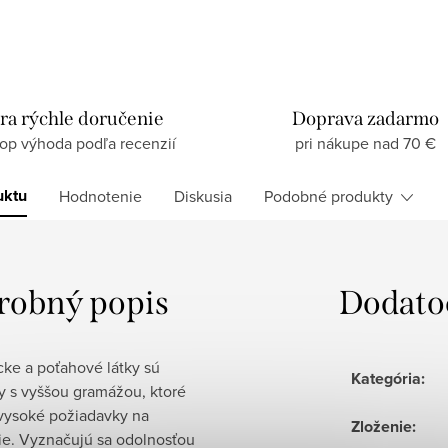
ra rýchle doručenie
Doprava zadarmo
top výhoda podľa recenzií
pri nákupe nad 70 €
uktu
Hodnotenie
Diskusia
Podobné produkty
robný popis
Dodato
cke a poťahové látky sú
Kategória
:
y s vyššou gramážou, ktoré
 vysoké požiadavky na
Zloženie
:
ie. Vyznačujú sa odolnosťou