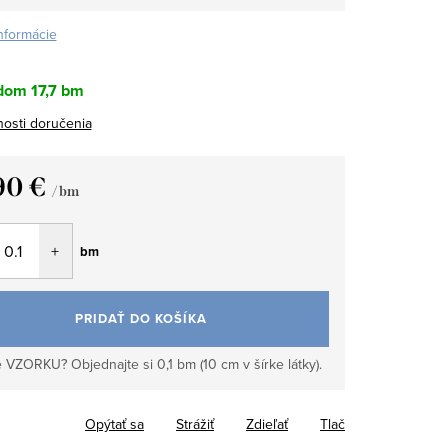
informácie
dom
17,7 bm
osti doručenia
90 €
/ bm
tková
bm
PRIDAŤ DO KOŠÍKA
 VZORKU? Objednajte si 0,1 bm (10 cm v šírke látky).
Opýtať sa
Strážiť
Zdieľať
Tlač