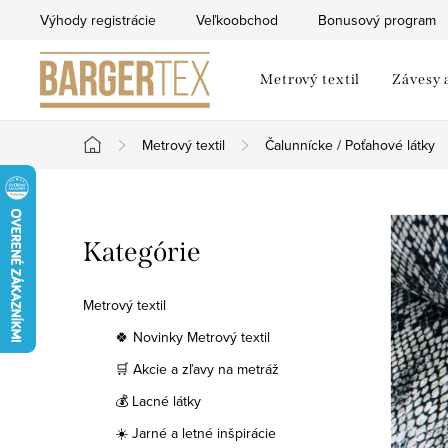
Prejsť
Výhody registrácie
Veľkoobchod
Bonusový program
na
obsah
Metrový textil
Závesy 
Metrový textil
Čalunnícke / Poťahové látky
Domov
B
Preskočiť
Kategórie
o
kategórie
č
Metrový textil
n
🍀 Novinky Metrový textil
🛒 Akcie a zľavy na metráž
ý
💰 Lacné látky
p
☀️ Jarné a letné inšpirácie