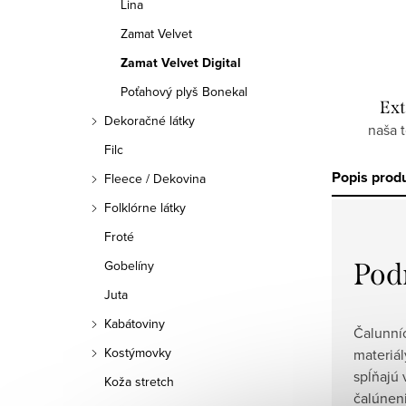
Lina
Zamat Velvet
Zamat Velvet Digital
Poťahový plyš Bonekal
Ext
Dekoračné látky
naša 
Filc
Popis prod
Fleece / Dekovina
Folklórne látky
Froté
Pod
Gobelíny
Juta
Kabátoviny
Čalunní
Kostýmovky
materiál
spĺňajú
Koža stretch
čalúnen