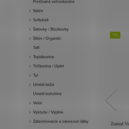
Prešívaná vetrovkovina
Satén
Softshell
Šatovky / Blúzkovky
Tip
Tip
Šifón / Organtín
Taft
Teplákovina
Tričkovina / Úplet
Tyl
Umelá koža
Umelá kožušina
Velúr
Výstuže / Výplne
Zatemňovacie a závesové látky
 koža
Zamat Velvet digital - Kvety tehlová
Zamat Vel