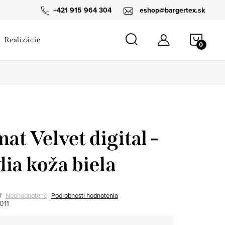
návka
+421 915 964 304
eshop@bargertex.sk
NÁKU
Realizácie
KOŠÍ
at Velvet digital -
ia koža biela
Neohodnotené
Podrobnosti hodnotenia
011