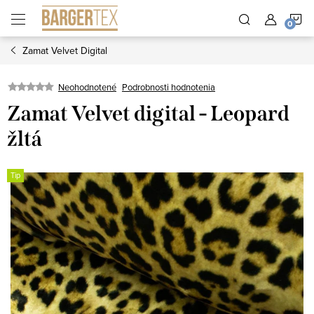
Prejsť
N
na
obsah
Zamat Velvet Digital
K
Neohodnotené
Podrobnosti hodnotenia
Zamat Velvet digital - Leopard
žltá
Tip