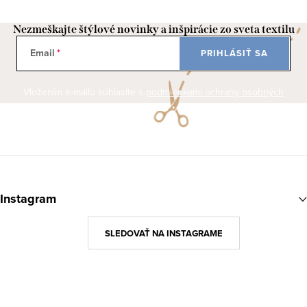
Nezmeškajte štýlové novinky a inšpirácie zo sveta textilu
Email
PRIHLÁSIŤ SA
Vložením e-mailu súhlasíte s
podmienkami ochrany osobných
údajov
Z
á
Instagram
p
ä
SLEDOVAŤ NA INSTAGRAME
t
i
e