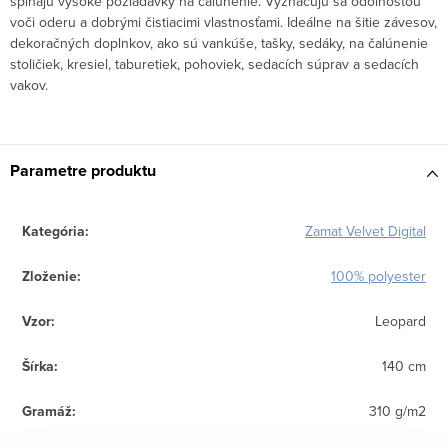
spĺňajú vysoké požiadavky na čalúnenie. Vyznačujú sa odolnosťou
voči oderu a dobrými čistiacimi vlastnosťami. Ideálne na šitie závesov,
dekoračných doplnkov, ako sú vankúše, tašky, sedáky, na čalúnenie
stoličiek, kresiel, taburetiek, pohoviek, sedacích súprav a sedacích
vakov.
Parametre produktu
Kategória
:
Zamat Velvet Digital
Zloženie
:
100% polyester
Vzor
:
Leopard
Šírka
:
140 cm
Gramáž
:
310 g/m2