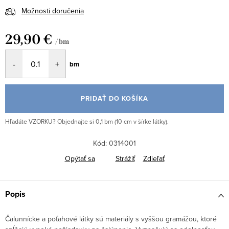
Možnosti doručenia
29,90 €
/ bm
Jednotková
bm
cena:
PRIDAŤ DO KOŠÍKA
Hľadáte VZORKU? Objednajte si 0,1 bm (10 cm v šírke látky).
Kód:
0314001
Opýtať sa
Strážiť
Zdieľať
Popis
Čalunnícke a poťahové látky sú materiály s vyššou gramážou, ktoré