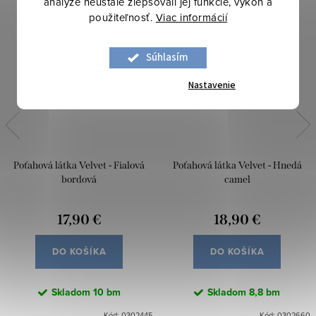
analýze neustále zlepšovali jej funkcie, výkon a
použiteľnosť.
Viac informácií
Súhlasím
Nastavenie
Poťahová látka Velvet - Fialová
Poťahová látka Velvet - Hnedá
bordová
camel
17,90 €
18,90 €
DO KOŠÍKA
DO KOŠÍKA
Skladom
10 bm
Skladom
8,8 bm
Kód:
0302445
Kód:
0302660