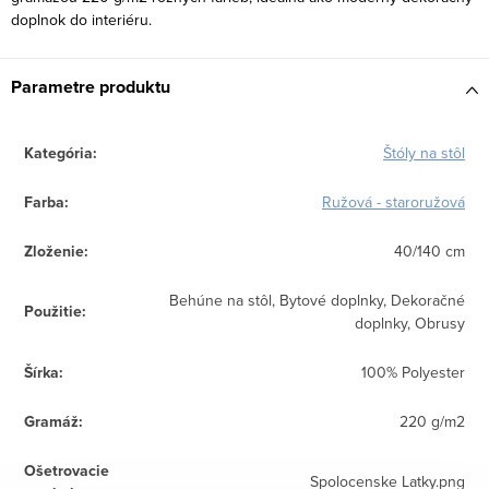
doplnok do interiéru.
Parametre produktu
Kategória
:
Štóly na stôl
Farba
:
Ružová - staroružová
Zloženie
:
40/140 cm
Behúne na stôl, Bytové doplnky, Dekoračné
Použitie
:
doplnky, Obrusy
Šírka
:
100% Polyester
Gramáž
:
220 g/m2
Ošetrovacie
Spolocenske Latky.png