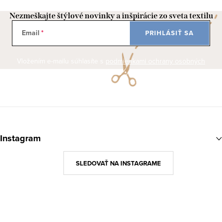
Nezmeškajte štýlové novinky a inšpirácie zo sveta textilu
Email
PRIHLÁSIŤ SA
Vložením e-mailu súhlasíte s
podmienkami ochrany osobných
údajov
Z
á
Instagram
p
ä
SLEDOVAŤ NA INSTAGRAME
t
i
e