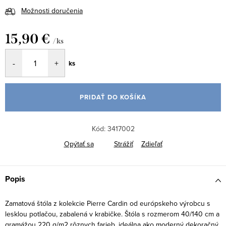
Možnosti doručenia
15,90 €
/ ks
Jednotková
ks
cena:
PRIDAŤ DO KOŠÍKA
Kód:
3417002
Opýtať sa
Strážiť
Zdieľať
Popis
Zamatová štóla z kolekcie Pierre Cardin od európskeho výrobcu s
lesklou potlačou, zabalená v krabičke. Štóla s rozmerom 40/140 cm a
gramážou 220 g/m2 rôznych farieb, ideálna ako moderný dekoračný