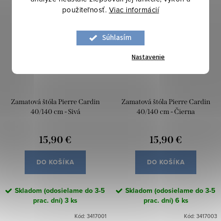
použiteľnosť.
Viac informácií
Súhlasím
Nastavenie
Zamatová štóla Pierre Cardin
Zamatová štóla Pierre Cardin
40/140 cm - Sivá
40/140 cm - Čierna
15,90 €
15,90 €
DO KOŠÍKA
DO KOŠÍKA
Skladom (odosielame do 3-5
Skladom (odosielame do 3-5
prac. dní)
3 ks
prac. dní)
6 ks
Kód:
3417001
Kód:
3417003