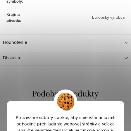
symboly
:
Krajina
Európsky výrobca
pôvodu
:
Hodnotenie
Diskusia
Používame súbory cookie, aby sme vám umožnili
pohodlné prehliadanie webovej stránky a vďaka
analýze neustále zlepšovali jej funkcie, výkon a