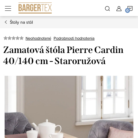
Prejsť
N
na
obsah
Štóly na stôl
K
Neohodnotené
Podrobnosti hodnotenia
Zamatová štóla Pierre Cardin
40/140 cm - Staroružová