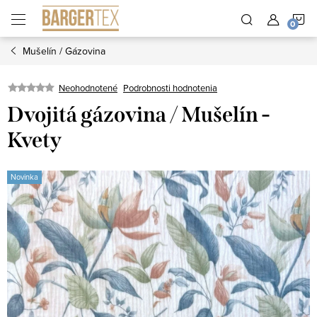
Prejsť
N
na
obsah
Mušelín / Gázovina
K
Neohodnotené
Podrobnosti hodnotenia
Dvojitá gázovina / Mušelín -
Kvety
Novinka