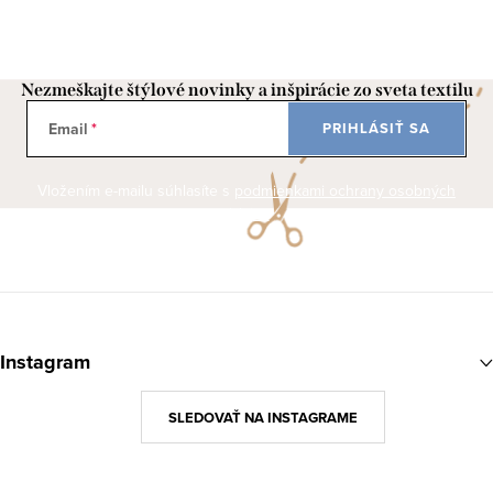
Nezmeškajte štýlové novinky a inšpirácie zo sveta textilu
Email
PRIHLÁSIŤ SA
Vložením e-mailu súhlasíte s
podmienkami ochrany osobných
údajov
Z
á
Instagram
p
ä
SLEDOVAŤ NA INSTAGRAME
t
i