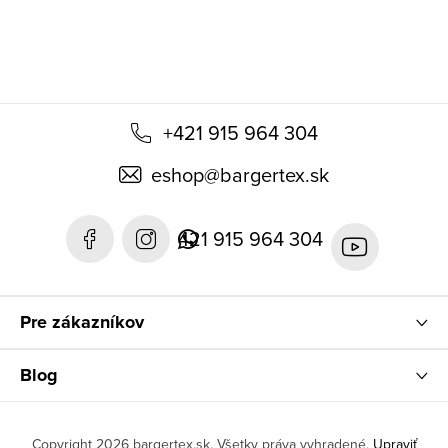
e
+421 915 964 304
eshop
@
bargertex.sk
421 915 964 304
Pre zákazníkov
Blog
Copyright 2026
bargertex.sk
. Všetky práva vyhradené.
Upraviť