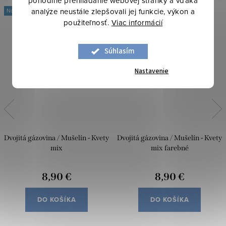
pohodlné prehliadanie webovej stránky a vďaka
analýze neustále zlepšovali jej funkcie, výkon a
Novinka
Novinka
použiteľnosť.
Viac informácií
Súhlasím
Nastavenie
Dvojitá gázovina / Mušelín - Kvety
Dvojitá gázovina / Mušelín - Kvety
mix
mix farebné
8,90 €
8,90 €
DO KOŠÍKA
DO KOŠÍKA