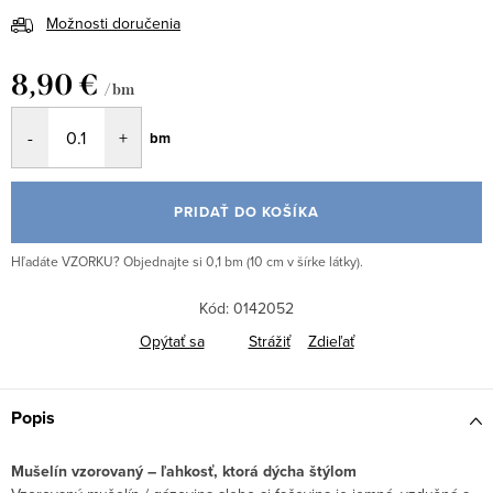
Možnosti doručenia
8,90 €
/ bm
Jednotková
bm
cena:
PRIDAŤ DO KOŠÍKA
Hľadáte VZORKU? Objednajte si 0,1 bm (10 cm v šírke látky).
Kód:
0142052
Opýtať sa
Strážiť
Zdieľať
Popis
Mušelín vzorovaný – ľahkosť, ktorá dýcha štýlom