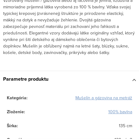
Vzorovaný mušelín / gázovina alebo aj fačovina je jemná, vzdušná a
mimoriadne príjemná látka vyrobená zo 100 % bavlny. Vďaka svojej
typickej krepovej (zvrásnenej) štruktúre je prirodzene elastický,
mäkký na dotyk a nevyžaduje žehlenie. Dvojitá gázovina
zabezpečuje pevnosť materiálu pri zachovaní jeho ľahkosti a
priedušnosti. Elegantné vzory dodávajú látke originálny vzhľad, ktorý
vynikne pri šití detského aj dámskeho oblečenia či bytových
doplnkov. Mušelín je obľúbený najmä na letné šaty, blúzky, sukne,
košele, detské body, zavinovačky, prikrývky alebo šatky.
Parametre produktu
Kategória
:
Mušelín a gázovina na metráž
Zloženie
:
100% bavlna
Šírka
:
135 cm