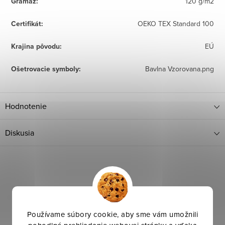
Gramáž
:
120 g/m2
Certifikát
:
OEKO TEX Standard 100
Krajina pôvodu
:
EÚ
Ošetrovacie symboly
:
Bavlna Vzorovana.png
Hodnotenie
Diskusia
Používame súbory cookie, aby sme vám umožnili