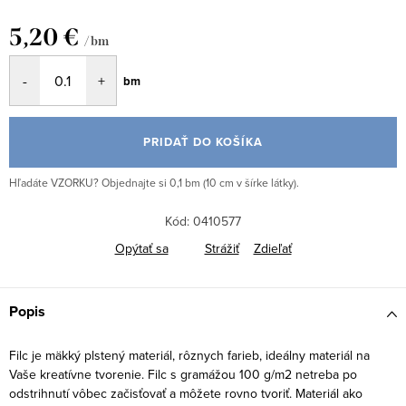
5,20 €
/ bm
Jednotková
bm
cena:
PRIDAŤ DO KOŠÍKA
Hľadáte VZORKU? Objednajte si 0,1 bm (10 cm v šírke látky).
Kód:
0410577
Opýtať sa
Strážiť
Zdieľať
Popis
Filc je mäkký plstený materiál, rôznych farieb, ideálny materiál na
Vaše kreatívne tvorenie. Filc s gramážou 100 g/m2 netreba po
odstrihnutí vôbec začisťovať a môžete rovno tvoriť. Materiál ako