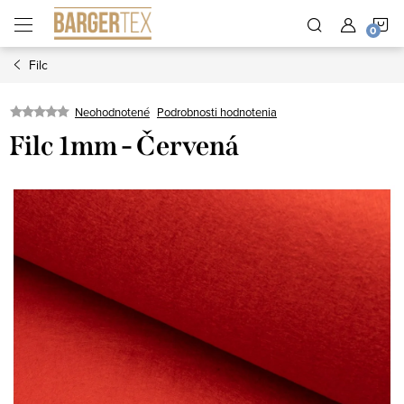
Prejsť
N
na
obsah
Filc
K
Neohodnotené
Podrobnosti hodnotenia
Filc 1mm - Červená