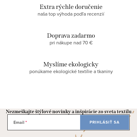
Extra rýchle doručenie
naša top výhoda podľa recenzií
Doprava zadarmo
pri nákupe nad 70 €
Myslíme ekologicky
ponúkame ekologické textílie a tkaniny
Nezmeškajte štýlové novinky a inšpirácie zo sveta textilu
Email
PRIHLÁSIŤ SA