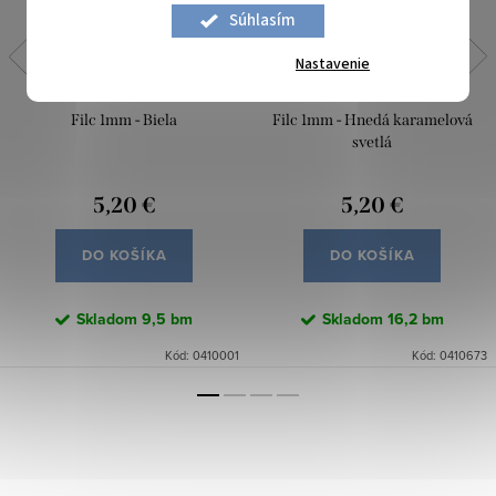
Súhlasím
Nastavenie
Filc 1mm - Biela
Filc 1mm - Hnedá karamelová
svetlá
5,20 €
5,20 €
DO KOŠÍKA
DO KOŠÍKA
Skladom
9,5 bm
Skladom
16,2 bm
Kód:
0410001
Kód:
0410673