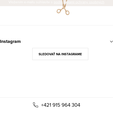
Vložením e-mailu súhlasíte s
podmienkami ochrany osobných
údajov
Z
á
Instagram
p
ä
SLEDOVAŤ NA INSTAGRAME
t
i
e
+421 915 964 304