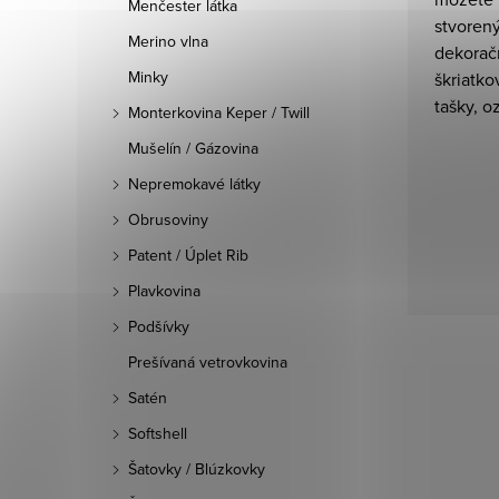
Menčester látka
stvoren
Merino vlna
dekorač
Minky
škriatko
tašky, o
Monterkovina Keper / Twill
Mušelín / Gázovina
Nepremokavé látky
Obrusoviny
Patent / Úplet Rib
Plavkovina
Podšívky
Prešívaná vetrovkovina
Satén
Softshell
Šatovky / Blúzkovky