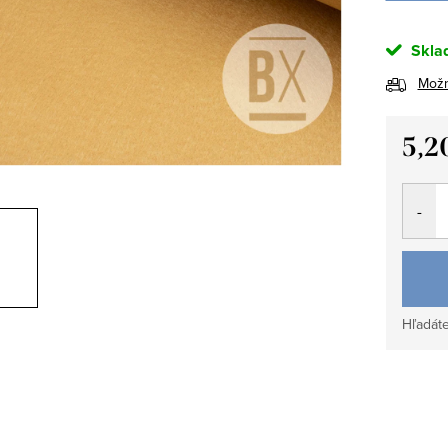
Skla
Možn
5,2
Jedno
cena:
Hľadáte