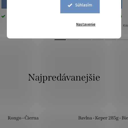
DO KOŠÍKA
DO KOŠÍKA
Súhlasím
Skladom
9,5 bm
Skladom
11,1 bm
Nastavenie
Kód:
0410001
Kó
Najpredávanejšie
Rongo - Čierna
Bavlna - Keper 285g - Bie