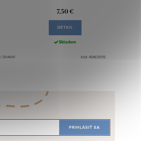
7,50 €
DETAIL
Skladom
: 1204001
Kód: 45463313S
PRIHLÁSIŤ SA