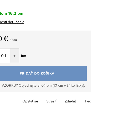
dom
16,2 bm
osti doručenia
0 €
/ bm
tková
bm
PRIDAŤ DO KOŠÍKA
 VZORKU? Objednajte si 0,1 bm (10 cm v šírke látky).
Opýtať sa
Strážiť
Zdieľať
Tlač