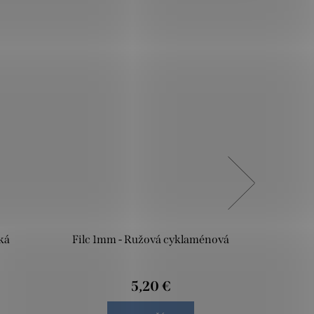
ká
Filc 1mm - Ružová cyklaménová
F
5,20 €