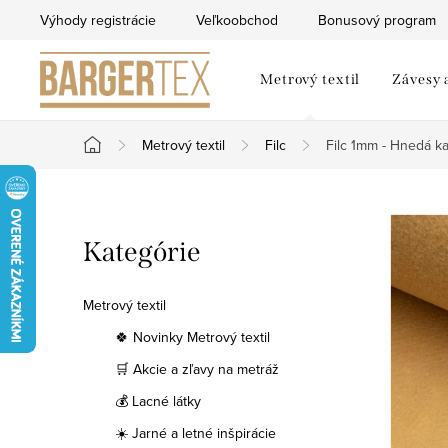
Prejsť
Výhody registrácie
Veľkoobchod
Bonusový program
na
obsah
Metrový textil
Závesy 
Metrový textil
Filc
Filc 1mm - Hnedá k
Domov
B
Preskočiť
Kategórie
o
kategórie
č
Metrový textil
n
🍀 Novinky Metrový textil
🛒 Akcie a zľavy na metráž
ý
💰 Lacné látky
p
☀️ Jarné a letné inšpirácie