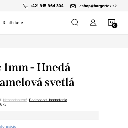
návka
+421 915 964 304
eshop@bargertex.sk
NÁKU
Realizácie
KOŠÍ
c 1mm - Hnedá
amelová svetlá
Neohodnotené
Podrobnosti hodnotenia
673
informácie