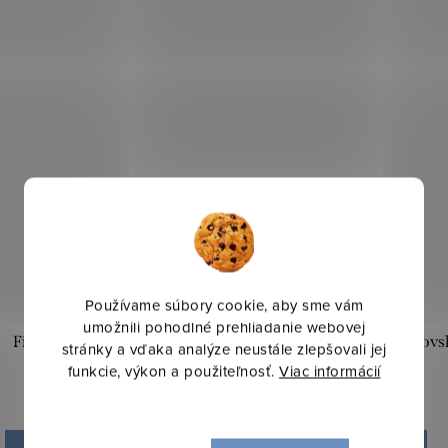
Používame súbory cookie, aby sme vám
umožnili pohodlné prehliadanie webovej
Filc 1mm - Biela
Filc 1mm - Modrá kráľovs
stránky a vďaka analýze neustále zlepšovali jej
funkcie, výkon a použiteľnosť.
Viac informácií
5,20 €
5,20 €