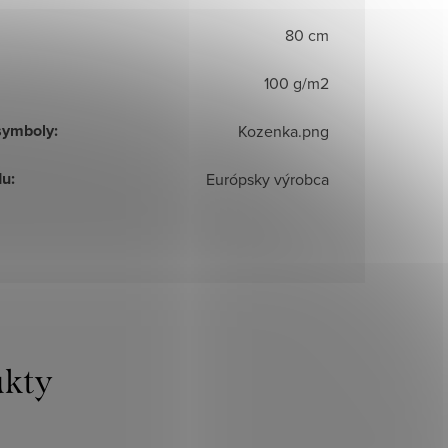
80 cm
100 g/m2
symboly
:
Kozenka.png
du
:
Európsky výrobca