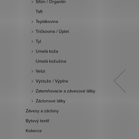
Šifón / Organtín
Taft
Teplákovina
Tričkovina / Úplet
Tyl
Umelá koža
Umelá kožušina
Velúr
Výstuže / Výplne
Zatemňovacie a závesové látky
Záclonové látky
Filc 1mm 100cm 47g/m2 - Červená
Závesy a záclony
paprika
Bytový textil
3,90 €
Koberce