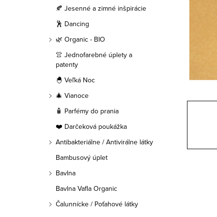
a
🍂 Jesenné a zimné inšpirácie
n
🕺 Dancing
e
🌿 Organic - BIO
👚 Jednofarebné úplety a
l
patenty
🐣 Veľká Noc
🎄 Vianoce
🧴 Parfémy do prania
❤️ Darčeková poukážka
Antibakteriálne / Antivirálne látky
Bambusový úplet
Bavlna
Bavlna Vafla Organic
Čalunnícke / Poťahové látky