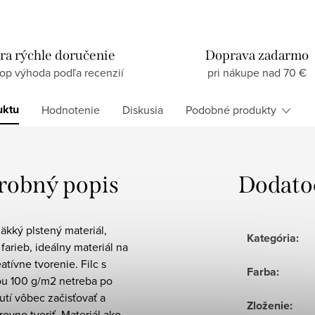
ra rýchle doručenie
Doprava zadarmo
top výhoda podľa recenzií
pri nákupe nad 70 €
uktu
Hodnotenie
Diskusia
Podobné produkty
robný popis
Dodato
mäkký plstený materiál,
Kategória
:
farieb, ideálny materiál na
atívne tvorenie. Filc s
Farba
:
u 100 g/m2 netreba po
utí vôbec začisťovať a
Zloženie
:
ovno tvoriť. Materiál ako