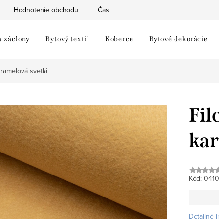
Hodnotenie obchodu
Často kladené otázky
Moja objed
a záclony
Bytový textil
Koberce
Bytové dekorácie
aramelová svetlá
Fil
kar
Kód:
0410
Detailné 