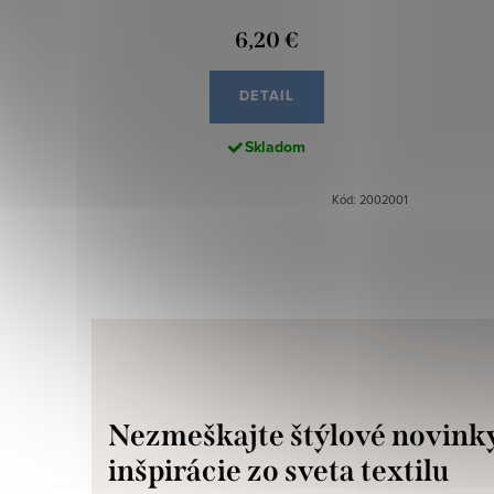
6,20 €
DETAIL
Skladom
Kód: 2002001
Nezmeškajte štýlové novink
inšpirácie zo sveta textilu