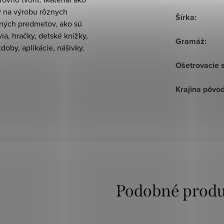
ý na výrobu rôznych
Šírka
:
ných predmetov, ako sú
via, hračky, detské knižky,
Gramáž
:
zdoby, aplikácie, nášivky.
Ošetrovacie 
Krajina pôvo