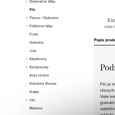
Dekoračné látky
Filc
Fleece / Dekovina
Ext
Folklórne látky
naša 
Froté
Popis prod
Gobelíny
Juta
Kabátoviny
Pod
Kostýmovky
Koža stretch
Kožušina Sherpa
Filc je 
rôznych 
Krajky
Vaše kre
Ľan
gramážo
Madeira
odstrihn
môžete r