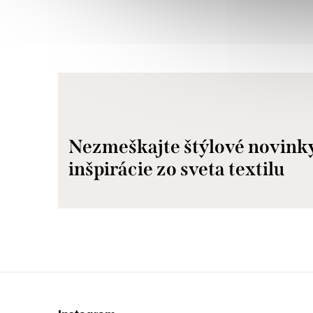
Nezmeškajte štýlové novink
inšpirácie zo sveta textilu
Z
á