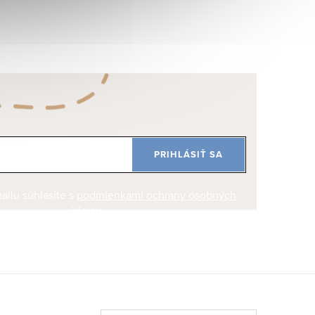
PRIHLÁSIŤ SA
ilu súhlasíte s
podmienkami ochrany osobných
údajov