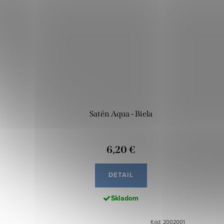
Satén Aqua - Biela
6,20 €
DETAIL
Skladom
Kód: 2002001