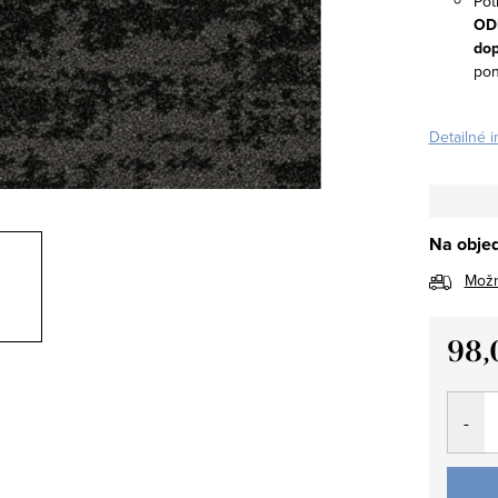
Pot
OD
do
po
Detailné 
Na obje
Možn
98,
Jedno
cena: