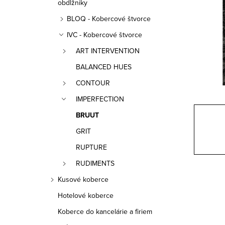
a
obdĺžniky
BLOQ - Kobercové štvorce
n
IVC - Kobercové štvorce
e
ART INTERVENTION
l
BALANCED HUES
CONTOUR
IMPERFECTION
BRUUT
GRIT
RUPTURE
RUDIMENTS
Kusové koberce
Hotelové koberce
Koberce do kancelárie a firiem