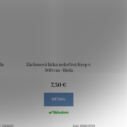
la
Záclonová látka nekrčivá Krep v.
300 cm - Biela
7,50 €
DETAIL
Skladom
: 1204001
Kód: 45463313S