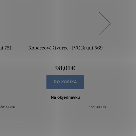
ut 751
Kobercové štvorce - IVC Bruut 569
Koberco
98,01 €
DO KOŠÍKA
Na objednávku
Kód:
44450
Kód:
44398