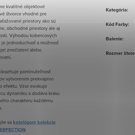
e kvalitné objektové
Kategória
:
vé štvorce vhodné pre
aťažované priestory ako sú
Kód Farby
:
ie, obchodné priestory ale aj
sti. Výhodou kobercových
Balenie
:
v je jednoduchosť a možnosť
pri znečistení alebo
Rozmer štvor
ovaní.
dôrazňuje pominuteľnosť
lov vytvorením prekvapivo
o efektu. Vzor evokuje
úcu dynamiku a dodáva krásu
ného charakteru každému
u.
ujte sa
katalógom kolekcie
PERFECTION