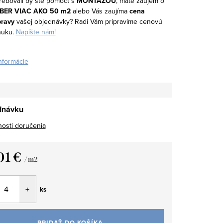
rebovali by ste pomôcť s
MONTÁŽOU
, máte záujem o
BER VIAC AKO 50 m2
alebo Vás zaujíma
cena
pravy
vašej objednávky? Radi Vám pripravíme cenovú
nuku.
Napíšte nám!
informácie
dnávku
osti doručenia
01 €
/ m2
tková
ks
PRIDAŤ DO KOŠÍKA