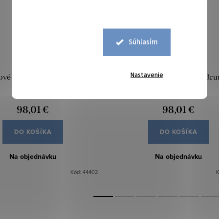
Súhlasím
Nastavenie
vé štvorce - IVC Bruut 733
Kobercové štvorce - IVC Bru
98,01 €
98,01 €
DO KOŠÍKA
DO KOŠÍKA
Na objednávku
Na objednávku
Kód:
44402