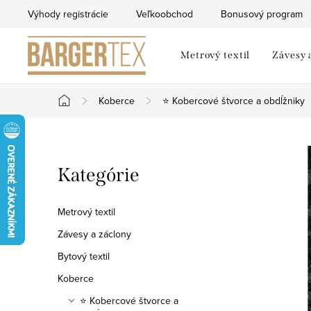
Prejsť
Výhody registrácie
Veľkoobchod
Bonusový program
na
obsah
Metrový textil
Závesy 
Koberce
⭐ Kobercové štvorce a obdĺžniky
Domov
B
Preskočiť
Kategórie
o
kategórie
č
Metrový textil
n
Závesy a záclony
Bytový textil
ý
Koberce
p
⭐ Kobercové štvorce a