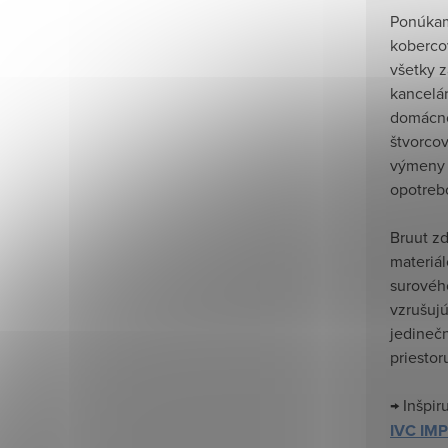
Ponúkam
koberco
všetky z
kancelár
domácno
štvorco
výmeny 
opotreb
Bruut z
materiá
surovéh
vzrušuj
jedineč
priestor
→ Inšpir
IVC IM