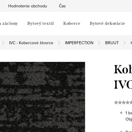
Hodnotenie obchodu
Často kladené otázky
Moja objed
a záclony
Bytový textil
Koberce
Bytové dekorácie
IVC - Kobercové štvorce
IMPERFECTION
BRUUT
Kob
IVC
1 b
Obj