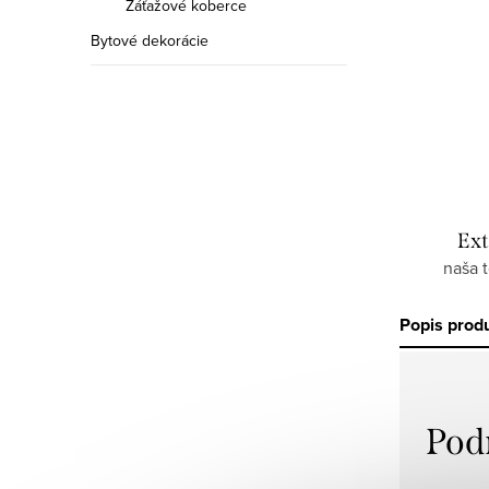
Záťažové koberce
Bytové dekorácie
Ext
naša 
Popis prod
Pod