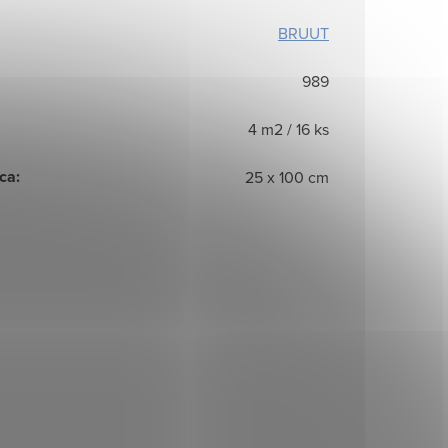
BRUUT
989
4 m2 / 16 ks
ca
:
25 x 100 cm