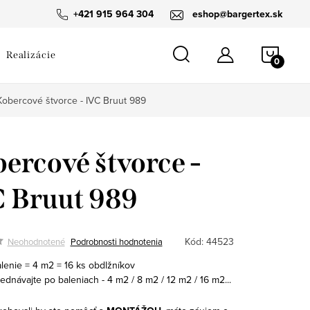
návka
+421 915 964 304
eshop@bargertex.sk
NÁKU
Realizácie
KOŠÍ
Kobercové štvorce - IVC Bruut 989
ercové štvorce -
 Bruut 989
Kód:
44523
Neohodnotené
Podrobnosti hodnotenia
alenie = 4 m2 = 16 ks obdlžníkov
ednávajte po baleniach - 4 m2 / 8 m2 / 12 m2 / 16 m2...