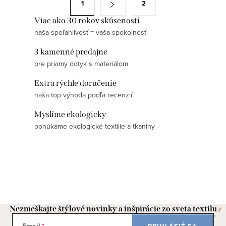
1
2
d
t
a
Viac ako 30 rokov skúseností
r
naša spoľahlivosť = vaša spokojnosť
c
á
i
n
3 kamenné predajne
e
k
pre priamy dotyk s materiálom
p
o
Extra rýchle doručenie
r
v
naša top výhoda podľa recenzií
v
a
k
Myslíme ekologicky
n
y
ponúkame ekologické textílie a tkaniny
i
v
e
ý
p
i
s
u
Nezmeškajte štýlové novinky a inšpirácie zo sveta textilu