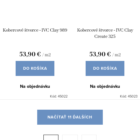
Kobercové štvorce - IVC Clay 989
Kobercové štvorce - IVC Clay
Create 325
53,90 €
53,90 €
/ m2
/ m2
DO KOŠÍKA
DO KOŠÍKA
Na objednávku
Na objednávku
Kód:
45022
Kód:
45023
O
NAČÍTAŤ 11 ĎALŠÍCH
v
l
á
S