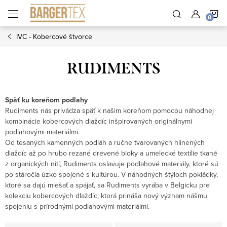
Prejsť
N
na
obsah
IVC - Kobercové štvorce
K
RUDIMENTS
Späť ku koreňom podlahy
Rudiments nás privádza späť k našim koreňom pomocou náhodnej
kombinácie kobercových dlaždíc inšpirovaných originálnymi
podlahovými materiálmi.
Od tesaných kamenných podláh a ručne tvarovaných hlinených
dlaždíc až po hrubo rezané drevené bloky a umelecké textílie tkané
z organických nití, Rudiments oslavuje podlahové materiály, ktoré sú
po stáročia úzko spojené s kultúrou. V náhodných štýloch pokládky,
ktoré sa dajú miešať a spájať, sa Rudiments vyrába v Belgicku pre
kolekciu kobercových dlaždíc, ktorá prináša nový význam nášmu
spojeniu s prírodnými podlahovými materiálmi.