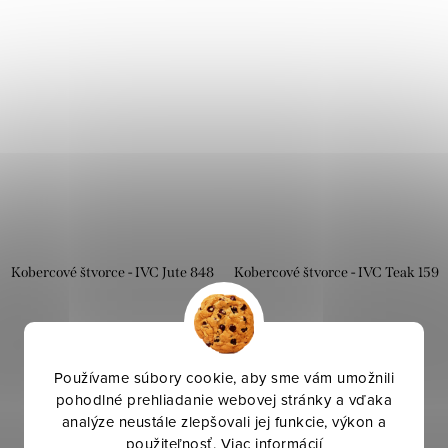
Kobercové štvorce - IVC Jute 848
Kobercové štvorce - IVC Teak 159
48,95 €
48,95 €
/ m2
/ m2
Používame súbory cookie, aby sme vám umožnili
DO KOŠÍKA
DO KOŠÍKA
pohodlné prehliadanie webovej stránky a vďaka
analýze neustále zlepšovali jej funkcie, výkon a
použiteľnosť.
Viac informácií