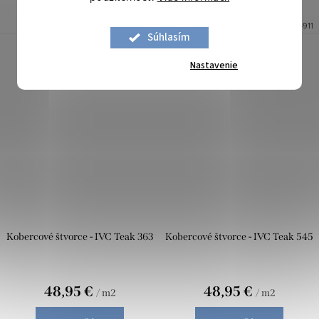
Na objednávku
Na objednávku
Kód:
44726
Kód:
44911
Súhlasím
Nastavenie
Kobercové štvorce - IVC Teak 363
Kobercové štvorce - IVC Teak 545
48,95 €
48,95 €
/ m2
/ m2