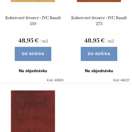
d
o
u
d
Kobercové štvorce - IVC Basalt
Kobercové štvorce - IVC Basalt
k
u
159
273
t
k
o
48,95 €
48,95 €
/ m2
/ m2
t
v
o
DO KOŠÍKA
DO KOŠÍKA
v
Na objednávku
Na objednávku
Kód:
44590
Kód:
44637