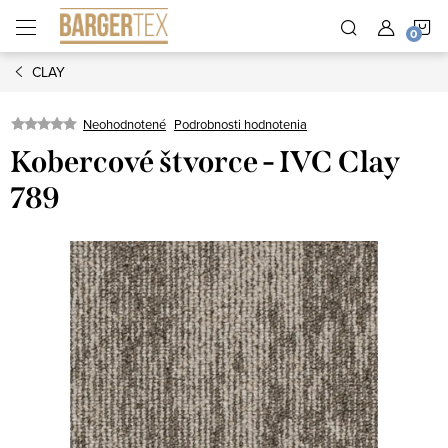
Prejsť
N
na
obsah
CLAY
K
Neohodnotené
Podrobnosti hodnotenia
Kobercové štvorce - IVC Clay
789