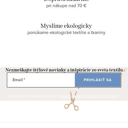
pri nákupe nad 70 €
Myslíme ekologicky
ponúkame ekologické textílie a tkaniny
Nezmeškajte štýlové novinky a inšpirácie zo sveta textilu
Email
PRIHLÁSIŤ SA
Vložením e-mailu súhlasíte s
podmienkami ochrany osobných
údajov
Z