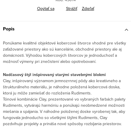
Opýtať sa
Strážiť
Zdieľať
Popis
Ponúkame kvalitné objektové kobercové štvorce vhodné pre všetky
zaťažované priestory ako sú kancelárie, obchodné priestory ale aj
domácnosti. Výhodou kobercových štvorcov je jednoduchosť a
možnosť výmeny pri znečistení alebo opotrebovaní.
Nadčasový štýl inšpirovaný starými stavebnými blokmi
Clay, inšpirovaný významom jemnozrnnej pôdy ako kreatívneho a
štrukturálneho materiálu, je náhodne položená kobercová doska,
ktorá ju môže zamiešať do rozloženia Rudiments.
Tónové kombinácie Clay, prezentované vo vybraných farbách palety
Rudiments, vytvárajú harmóniu a ponúkajú neobmedzené možnosti
miešania a spájania. V náhodne položenej doske vyrobenej tak, aby
fungovala jednoducho so všetkými štýlmi Rudiments, Clay
pozdvihuje projekty a prináša nové spôsoby rozbíjania priestorov.