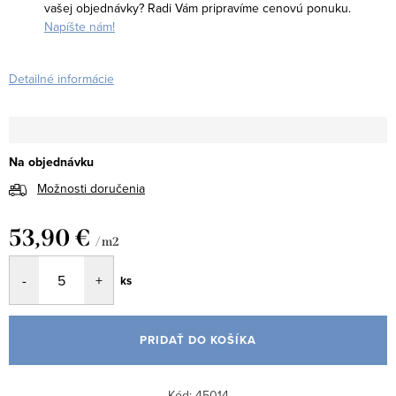
vašej objednávky? Radi Vám pripravíme cenovú ponuku.
Napíšte nám!
Detailné informácie
Na objednávku
Možnosti doručenia
53,90 €
/ m2
Jednotková
ks
cena:
PRIDAŤ DO KOŠÍKA
Kód:
45014