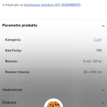
→ Inšpirujte sa
katalógom kolekcie IVC RUDIMENTS
Parametre produktu
Kategória
:
CLAY
Kód Farby
:
789
Balenie
:
5 m2 / 20 ks
Rozmer štvorca
:
25 x 100 cm
Hodnotenie
Diskusia