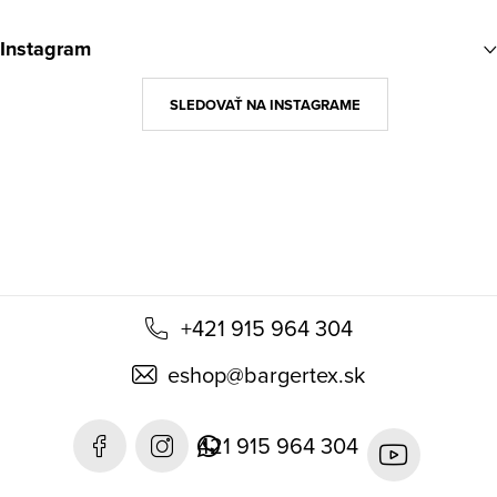
á
Instagram
p
ä
SLEDOVAŤ NA INSTAGRAME
t
i
e
+421 915 964 304
eshop
@
bargertex.sk
421 915 964 304