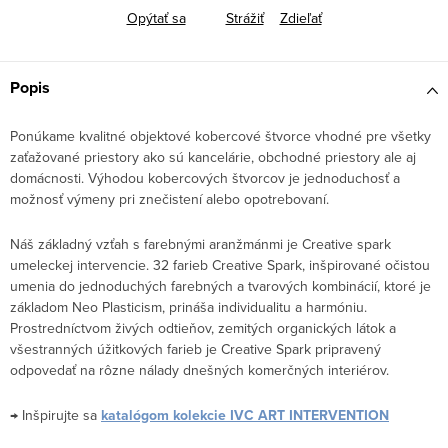
Opýtať sa
Strážiť
Zdieľať
Popis
Ponúkame kvalitné objektové kobercové štvorce vhodné pre všetky
zaťažované priestory ako sú kancelárie, obchodné priestory ale aj
domácnosti. Výhodou kobercových štvorcov je jednoduchosť a
možnosť výmeny pri znečistení alebo opotrebovaní.
Náš základný vzťah s farebnými aranžmánmi je Creative spark
umeleckej intervencie. 32 farieb Creative Spark, inšpirované očistou
umenia do jednoduchých farebných a tvarových kombinácií, ktoré je
základom Neo Plasticism, prináša individualitu a harmóniu.
Prostredníctvom živých odtieňov, zemitých organických látok a
všestranných úžitkových farieb je Creative Spark pripravený
odpovedať na rôzne nálady dnešných komerčných interiérov.
→ Inšpirujte sa
katalógom kolekcie IVC ART INTERVENTION