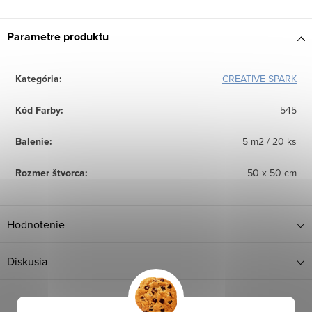
Parametre produktu
Kategória
:
CREATIVE SPARK
Kód Farby
:
545
Balenie
:
5 m2 / 20 ks
Rozmer štvorca
:
50 x 50 cm
Hodnotenie
Diskusia