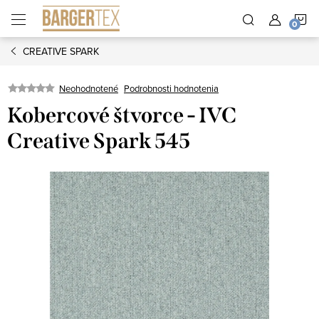
Prejsť
N
na
obsah
CREATIVE SPARK
K
Neohodnotené
Podrobnosti hodnotenia
Kobercové štvorce - IVC
Creative Spark 545