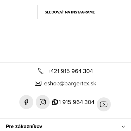
p
ä
SLEDOVAŤ NA INSTAGRAME
t
i
e
+421 915 964 304
eshop
@
bargertex.sk
421 915 964 304
Pre zákazníkov