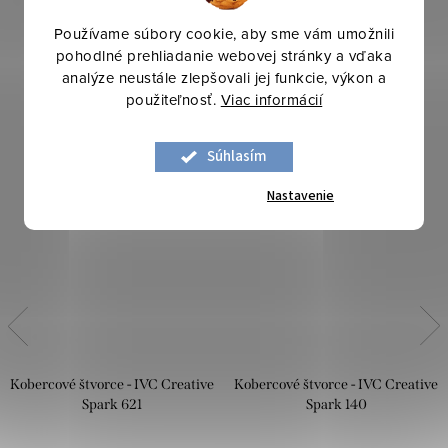
Používame súbory cookie, aby sme vám umožnili
pohodlné prehliadanie webovej stránky a vďaka
analýze neustále zlepšovali jej funkcie, výkon a
použiteľnosť.
Viac informácií
Súhlasím
Nastavenie
Kobercové štvorce - IVC Creative
Kobercové štvorce - IVC Creative
Spark 621
Spark 140