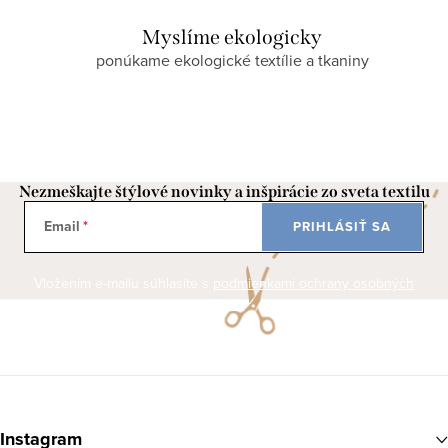
Myslíme ekologicky
ponúkame ekologické textílie a tkaniny
Nezmeškajte štýlové novinky a inšpirácie zo sveta textilu
Email
PRIHLÁSIŤ SA
Vložením e-mailu súhlasíte s
podmienkami ochrany osobných
údajov
Z
á
Instagram