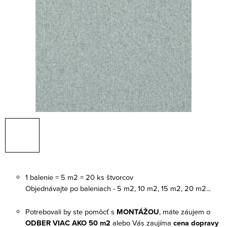
1 balenie = 5 m2 = 20 ks štvorcov
Objednávajte po baleniach - 5 m2, 10 m2, 15 m2, 20 m2...
Potrebovali by ste pomôcť s
MONTÁŽOU
,
máte záujem o
ODBER VIAC AKO 50 m2
alebo Vás zaujíma
cena dopravy