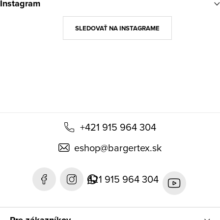
Instagram
p
ä
SLEDOVAŤ NA INSTAGRAME
t
i
e
+421 915 964 304
eshop
@
bargertex.sk
421 915 964 304