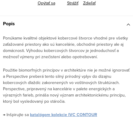
Opýtať sa
Strážiť
Zdieľať
Popis
Ponúkame kvalitné objektové kobercové štvorce vhodné pre všetky
zaťažované priestory ako sú kancelárie, obchodné priestory ale aj
domácnosti. Výhodou kobercových štvorcov je jednoduchosť a
možnosť výmeny pri znečistení alebo opotrebovaní.
Použitie biomorfných princípov v architektúre nie je možné ignorovať
a Perspective preberá tento silný prírodný vplyv do dizajnu
kobercových dlaždíc zakorenených vo voštinových štruktúrach.
Perspective, pripravený na kancelárie v palete energických a
výrazných farieb, prináša nový význam architektonickému princípu,
ktorý bol vysledovaný po stáročia.
→ Inšpirujte sa
katalógom kolekcie IVC CONTOUR