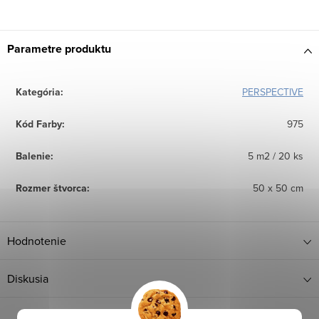
Parametre produktu
Kategória
:
PERSPECTIVE
Kód Farby
:
975
Balenie
:
5 m2 / 20 ks
Rozmer štvorca
:
50 x 50 cm
Hodnotenie
Diskusia