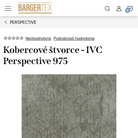
Prejsť
N
na
obsah
PERSPECTIVE
K
Neohodnotené
Podrobnosti hodnotenia
Kobercové štvorce - IVC
Perspective 975