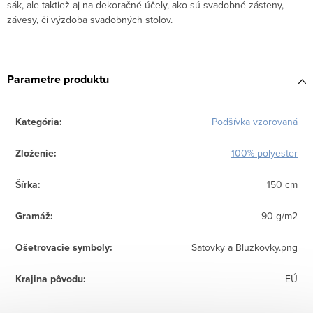
sák, ale taktiež aj na dekoračné účely, ako sú svadobné zásteny,
závesy, či výzdoba svadobných stolov.
Parametre produktu
Kategória
:
Podšívka vzorovaná
Zloženie
:
100% polyester
Šírka
:
150 cm
Gramáž
:
90 g/m2
Ošetrovacie symboly
:
Satovky a Bluzkovky.png
Krajina pôvodu
:
EÚ