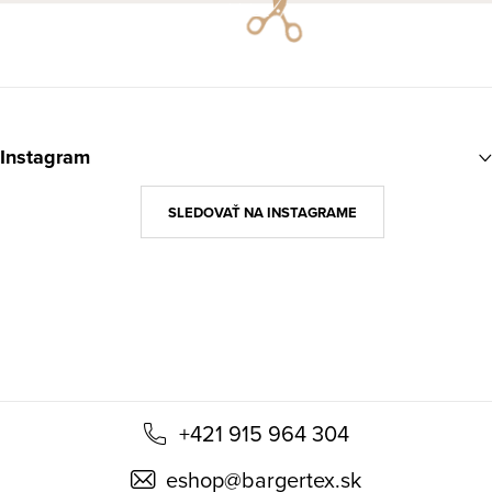
údajov
Z
á
Instagram
p
ä
SLEDOVAŤ NA INSTAGRAME
t
i
e
+421 915 964 304
eshop
@
bargertex.sk