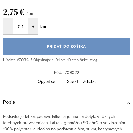
2,75 €
/ bm
Jednotková
bm
cena:
PRIDAŤ DO KOŠÍKA
Hľadáte VZORKU? Objednajte si 0,1 bm (10 cm v šírke látky).
Kód:
1709022
Opýtať sa
Strážiť
Zdieľať
Popis
Podšívka je ľahká, padavá, látka, príjemná na dotyk, v rôznych
farebných prevedeniach. Látka s gramážou 90 g/m2 a so zložením
100% polyester je ideálna na podšívanie šiat, sukní, kostýmových