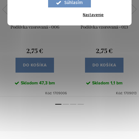
Súhlasím
Nastavenie
Podšívka vzorovaná - 006
Podšívka vzorovaná - 013
2,75 €
2,75 €
DO KOŠÍKA
DO KOŠÍKA
Skladom
47,3 bm
Skladom
1,1 bm
Kód:
1709006
Kód:
1709013