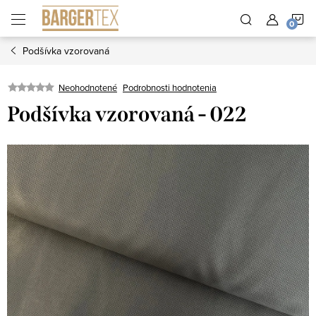
Prejsť
N
na
obsah
Podšívka vzorovaná
K
Neohodnotené
Podrobnosti hodnotenia
Podšívka vzorovaná - 022