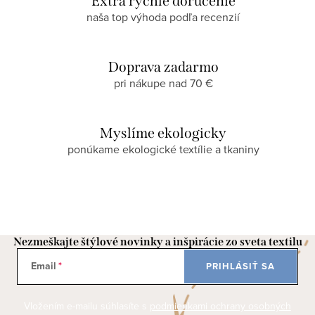
Extra rýchle doručenie
naša top výhoda podľa recenzií
Doprava zadarmo
pri nákupe nad 70 €
Myslíme ekologicky
ponúkame ekologické textílie a tkaniny
Nezmeškajte štýlové novinky a inšpirácie zo sveta textilu
Email
PRIHLÁSIŤ SA
Vložením e-mailu súhlasíte s
podmienkami ochrany osobných