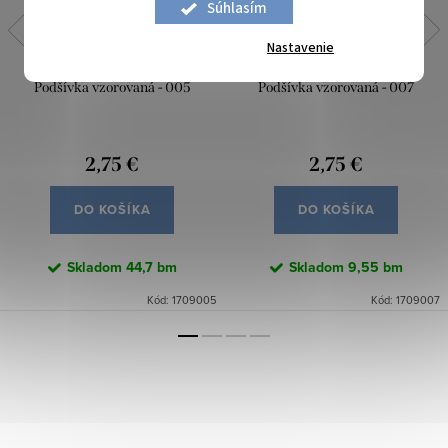
Súhlasím
Nastavenie
Podšívka vzorovaná - 005
Podšívka vzorovaná - 007
2,75 €
2,75 €
DO KOŠÍKA
DO KOŠÍKA
Skladom
44,7 bm
Skladom
9,55 bm
Kód:
1709005
Kód:
1709007