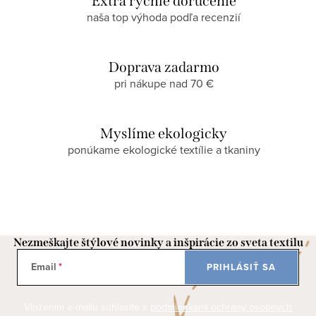
Extra rýchle doručenie
naša top výhoda podľa recenzií
Doprava zadarmo
pri nákupe nad 70 €
Myslíme ekologicky
ponúkame ekologické textílie a tkaniny
Nezmeškajte štýlové novinky a inšpirácie zo sveta textilu
Email
PRIHLÁSIŤ SA
Vložením e-mailu súhlasíte s
podmienkami ochrany osobných