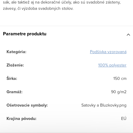
sák, ale taktiež aj na dekoračné účely, ako sú svadobné zásteny,
závesy, či výzdoba svadobných stolov.
Parametre produktu
Kategória
:
Podšívka vzorovaná
Zloženie
:
100% polyester
Šírka
:
150 cm
Gramáž
:
90 g/m2
Ošetrovacie symboly
:
Satovky a Bluzkovky.png
Krajina pôvodu
:
EÚ