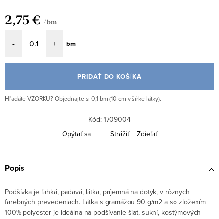
2,75 €
/ bm
Jednotková
bm
cena:
PRIDAŤ DO KOŠÍKA
Hľadáte VZORKU? Objednajte si 0,1 bm (10 cm v šírke látky).
Kód:
1709004
Opýtať sa
Strážiť
Zdieľať
Popis
Podšívka je ľahká, padavá, látka, príjemná na dotyk, v rôznych
farebných prevedeniach. Látka s gramážou 90 g/m2 a so zložením
100% polyester je ideálna na podšívanie šiat, sukní, kostýmových