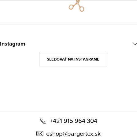
údajov
Z
á
Instagram
p
ä
SLEDOVAŤ NA INSTAGRAME
t
i
e
+421 915 964 304
eshop
@
bargertex.sk