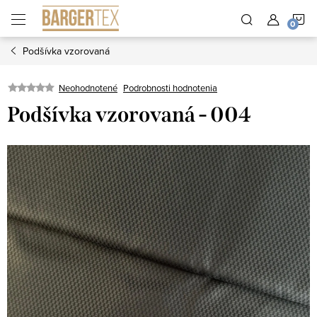
Prejsť
N
na
obsah
Podšívka vzorovaná
K
Neohodnotené
Podrobnosti hodnotenia
Podšívka vzorovaná - 004