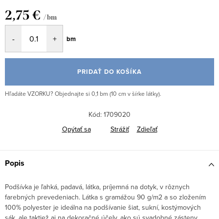
2,75 €
/ bm
Jednotková
bm
cena:
PRIDAŤ DO KOŠÍKA
Hľadáte VZORKU? Objednajte si 0,1 bm (10 cm v šírke látky).
Kód:
1709020
Opýtať sa
Strážiť
Zdieľať
Popis
Podšívka je ľahká, padavá, látka, príjemná na dotyk, v rôznych
farebných prevedeniach. Látka s gramážou 90 g/m2 a so zložením
100% polyester je ideálna na podšívanie šiat, sukní, kostýmových
sák, ale taktiež aj na dekoračné účely, ako sú svadobné zásteny,