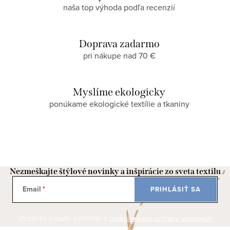
naša top výhoda podľa recenzií
Doprava zadarmo
pri nákupe nad 70 €
Myslíme ekologicky
ponúkame ekologické textílie a tkaniny
Nezmeškajte štýlové novinky a inšpirácie zo sveta textilu
Email
PRIHLÁSIŤ SA
Vložením e-mailu súhlasíte s
podmienkami ochrany osobných
údajov