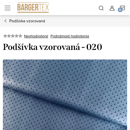
Prejsť
N
na
obsah
Podšívka vzorovaná
K
Neohodnotené
Podrobnosti hodnotenia
Podšívka vzorovaná - 020