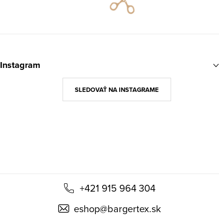
Z
á
Instagram
p
ä
SLEDOVAŤ NA INSTAGRAME
t
i
e
+421 915 964 304
eshop
@
bargertex.sk