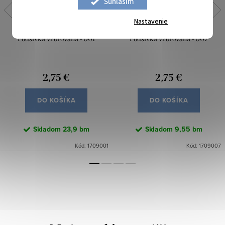
Súhlasím
Nastavenie
Podšívka vzorovaná - 001
Podšívka vzorovaná - 007
2,75 €
2,75 €
DO KOŠÍKA
DO KOŠÍKA
Skladom
23,9 bm
Skladom
9,55 bm
Kód:
1709001
Kód:
1709007