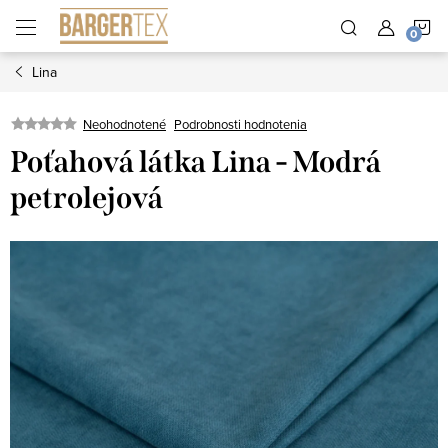
Prejsť
N
na
obsah
Lina
K
Neohodnotené
Podrobnosti hodnotenia
Poťahová látka Lina - Modrá
petrolejová