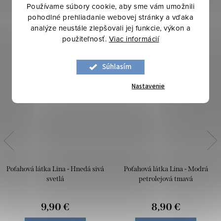
Používame súbory cookie, aby sme vám umožnili
pohodlné prehliadanie webovej stránky a vďaka
analýze neustále zlepšovali jej funkcie, výkon a
použiteľnosť.
Viac informácií
Súhlasím
Nastavenie
Poťahová látka Lina - Hnedá sivá
Poťahová látka Lina - Modrá
svetlá
petrolejová tmavá
9,90 €
8,90 €