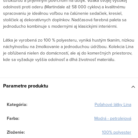
štruktúrou a príjemným povrchom na dotyk. Vďaka svojej vysokej
odolnosti proti oderu (Martindale až 58 000 cyklov) a kvalitnému
spracovaniu je ideálnou voľbou na čalúnenie sedačiek, kresiel,
stoličiek aj dekoratívnych doplnkov. Nadčasová farebná paleta sa
jednoducho kombinuje s modernými aj klasickými interiérmi.
Látka je vyrobená zo 100 % polyesteru, vyniká hustým tkaním, nízkou
náchylnosťou na žmolkovanie a jednoduchou údržbou. Kolekcia Lina
je obľúbená nielen do domácností, ale aj do komerčných priestorov,
kde sa vyžaduje vyššia odolnosť a dlhá životnosť materiálu.
Parametre produktu
Kategória
:
Poťahové látky Lina
Farba
:
Modrá - petrolejová
Zloženie
:
100% polyester