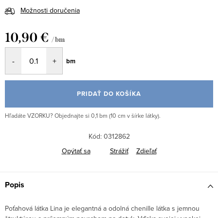
Možnosti doručenia
10,90 €
/ bm
Jednotková
bm
cena:
PRIDAŤ DO KOŠÍKA
Hľadáte VZORKU? Objednajte si 0,1 bm (10 cm v šírke látky).
Kód:
0312862
Opýtať sa
Strážiť
Zdieľať
Popis
Poťahová látka Lina je elegantná a odolná chenille látka s jemnou