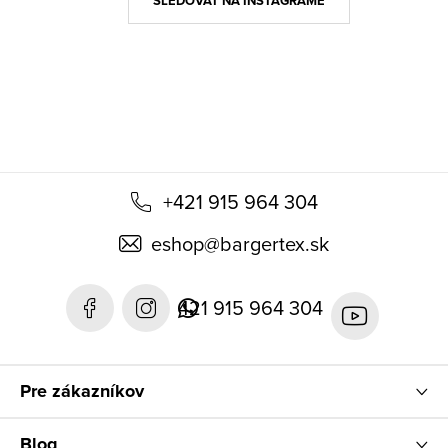
ä
SLEDOVAŤ NA INSTAGRAME
t
i
e
+421 915 964 304
eshop
@
bargertex.sk
421 915 964 304
Pre zákazníkov
Blog