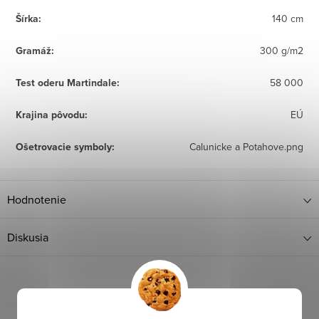
Šírka
:
140 cm
Gramáž
:
300 g/m2
Test oderu Martindale
:
58 000
Krajina pôvodu
:
EÚ
Ošetrovacie symboly
:
Calunicke a Potahove.png
Hodnotenie
Diskusia