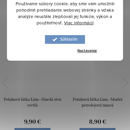
Používame súbory cookie, aby sme vám umožnili
pohodlné prehliadanie webovej stránky a vďaka
analýze neustále zlepšovali jej funkcie, výkon a
použiteľnosť.
Viac informácií
Súhlasím
Nastavenie
Poťahová látka Lina - Hnedá sivá
Poťahová látka Lina - Modrá
svetlá
petrolejová tmavá
9,90 €
8,90 €