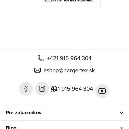
ä
SLEDOVAŤ NA INSTAGRAME
t
i
e
+421 915 964 304
eshop
@
bargertex.sk
421 915 964 304
Pre zákazníkov
Blog