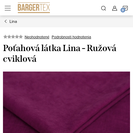
Prejsť
N
na
obsah
Lina
K
Neohodnotené
Podrobnosti hodnotenia
Poťahová látka Lina - Ružová
cviklová