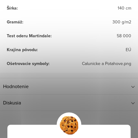
Šírka
:
140 cm
Gramáž
:
300 g/m2
Test oderu Martindale
:
58 000
Krajina pôvodu
:
EÚ
Ošetrovacie symboly
:
Calunicke a Potahove.png
Hodnotenie
Diskusia