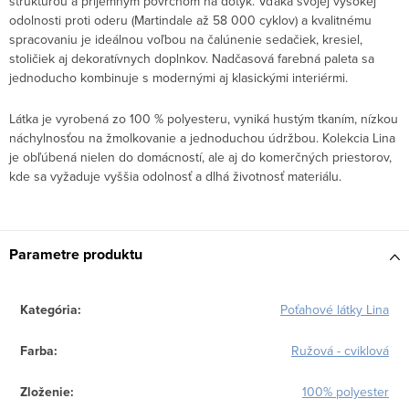
štruktúrou a príjemným povrchom na dotyk. Vďaka svojej vysokej
odolnosti proti oderu (Martindale až 58 000 cyklov) a kvalitnému
spracovaniu je ideálnou voľbou na čalúnenie sedačiek, kresiel,
stoličiek aj dekoratívnych doplnkov. Nadčasová farebná paleta sa
jednoducho kombinuje s modernými aj klasickými interiérmi.
Látka je vyrobená zo 100 % polyesteru, vyniká hustým tkaním, nízkou
náchylnosťou na žmolkovanie a jednoduchou údržbou. Kolekcia Lina
je obľúbená nielen do domácností, ale aj do komerčných priestorov,
kde sa vyžaduje vyššia odolnosť a dlhá životnosť materiálu.
Parametre produktu
Kategória
:
Poťahové látky Lina
Farba
:
Ružová - cviklová
Zloženie
:
100% polyester