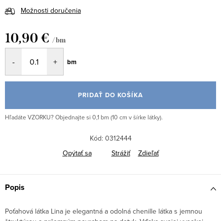
Možnosti doručenia
10,90 €
/ bm
Jednotková
bm
cena:
PRIDAŤ DO KOŠÍKA
Hľadáte VZORKU? Objednajte si 0,1 bm (10 cm v šírke látky).
Kód:
0312444
Opýtať sa
Strážiť
Zdieľať
Popis
Poťahová látka Lina je elegantná a odolná chenille látka s jemnou