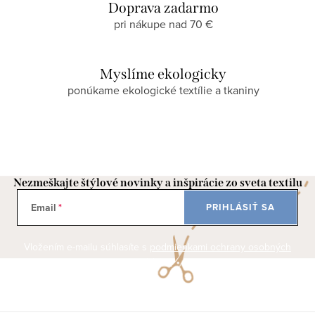
Doprava zadarmo
pri nákupe nad 70 €
Myslíme ekologicky
ponúkame ekologické textílie a tkaniny
Nezmeškajte štýlové novinky a inšpirácie zo sveta textilu
Email
PRIHLÁSIŤ SA
Vložením e-mailu súhlasíte s
podmienkami ochrany osobných
údajov