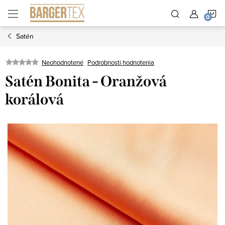
Prejsť
N
na
obsah
Satén
K
Neohodnotené
Podrobnosti hodnotenia
Satén Bonita - Oranžová
korálová