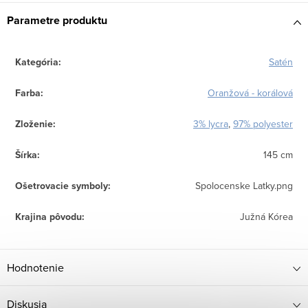
Parametre produktu
Kategória
:
Satén
Farba
:
Oranžová - korálová
Zloženie
:
3% lycra
,
97% polyester
Šírka
:
145 cm
Ošetrovacie symboly
:
Spolocenske Latky.png
Krajina pôvodu
:
Južná Kórea
Hodnotenie
Diskusia