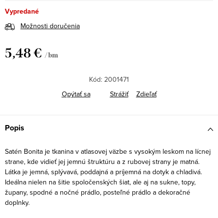
Vypredané
Možnosti doručenia
5,48 €
/ bm
Jednotková
cena:
Kód:
2001471
Opýtať sa
Strážiť
Zdieľať
Popis
Satén Bonita je tkanina v atlasovej väzbe s vysokým leskom na lícnej
strane, kde vidieť jej jemnú štruktúru a z rubovej strany je matná.
Látka je jemná, splývavá, poddajná a príjemná na dotyk a chladivá.
Ideálna nielen na šitie spoločenských šiat, ale aj na sukne, topy,
župany, spodné a nočné prádlo, posteľné prádlo a dekoračné
doplnky.