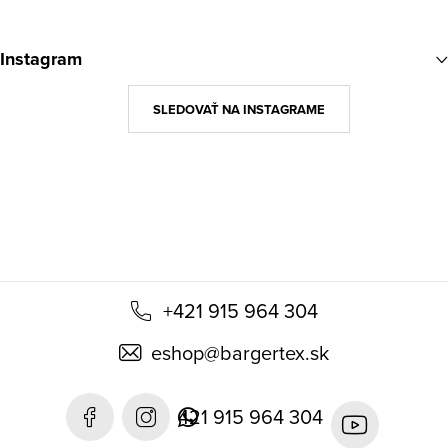
Z
á
Instagram
p
ä
SLEDOVAŤ NA INSTAGRAME
t
i
e
+421 915 964 304
eshop
@
bargertex.sk
421 915 964 304