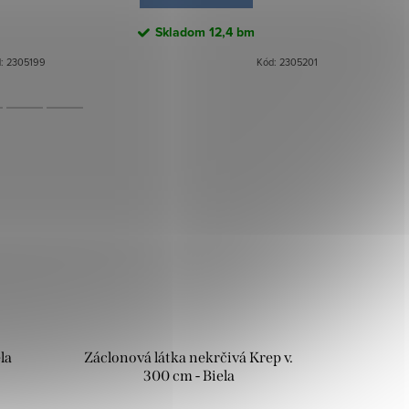
Skladom
12,4 bm
d:
2305199
Kód:
2305201
la
Záclonová látka nekrčivá Krep v.
300 cm - Biela