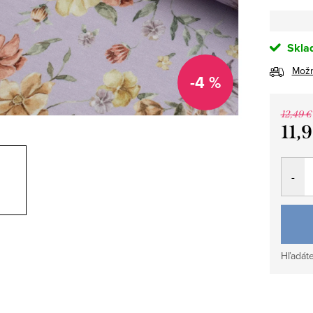
Skla
Možn
-4 %
12,49 €
11,
Jedno
cena:
Hľadáte