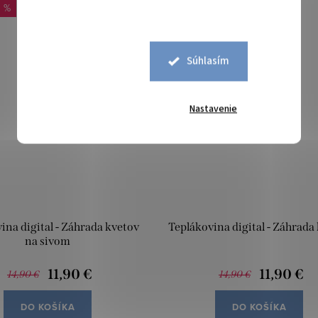
0 %
-20 %
Súhlasím
Nastavenie
ina digital - Záhrada kvetov
Teplákovina digital - Záhrada
na sivom
11,90 €
11,90 €
14,90 €
14,90 €
DO KOŠÍKA
DO KOŠÍKA