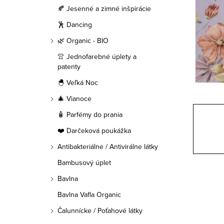
a
🍂 Jesenné a zimné inšpirácie
n
🕺 Dancing
e
🌿 Organic - BIO
👚 Jednofarebné úplety a
l
patenty
🐣 Veľká Noc
🎄 Vianoce
🧴 Parfémy do prania
❤️ Darčeková poukážka
Antibakteriálne / Antivirálne látky
Bambusový úplet
Bavlna
Bavlna Vafla Organic
Čalunnícke / Poťahové látky