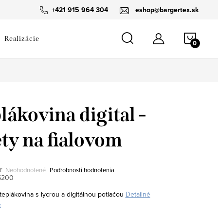
návka
+421 915 964 304
eshop@bargertex.sk
NÁKU
Realizácie
KOŠÍ
lákovina digital -
ty na fialovom
Neohodnotené
Podrobnosti hodnotenia
5200
eplákovina s lycrou a digitálnou potlačou
Detailné
e