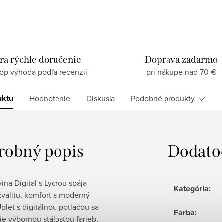
ra rýchle doručenie
Doprava zadarmo
top výhoda podľa recenzií
pri nákupe nad 70 €
uktu
Hodnotenie
Diskusia
Podobné produkty
robný popis
Dodato
ina Digital s Lycrou spája
Kategória
:
valitu, komfort a moderný
Úplet s digitálnou potlačou sa
Farba
:
e výbornou stálosťou farieb,