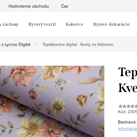
Hodnotenie obchodu
Často kladené otázky
Moja objed
a záclony
Bytový textil
Koberce
Bytové dekorácie
 s Lycrou Digital
Teplákovina digital - Kvety na fialovom
Tep
Kve
Kód:
230
Bavlnená t
informáci