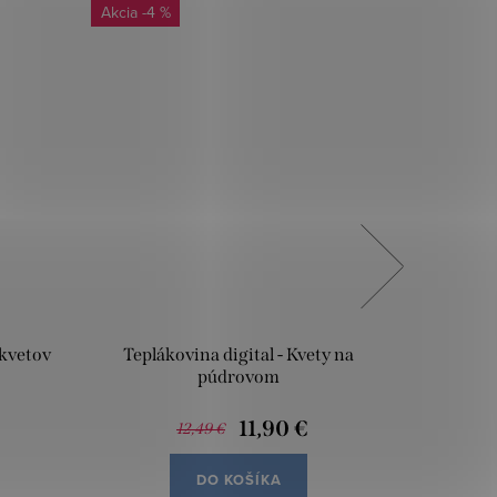
-4 %
-9 
 kvetov
Teplákovina digital - Kvety na
Teplákov
púdrovom
11,90 €
12,49 €
DO KOŠÍKA