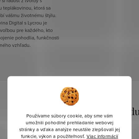
 si radosť z tvorby s
u teplákovinou, ktorá sa
obí vášmu životnému štýlu.
ina Digital s Lycrou je
 voľbou pre každého, kto
ojenie pohodlia, funkčnosti
ného vzhľadu.
Používame súbory cookie, aby sme vám
umožnili pohodlné prehliadanie webovej
stránky a vďaka analýze neustále zlepšovali jej
funkcie, výkon a použiteľnosť.
Viac informácií