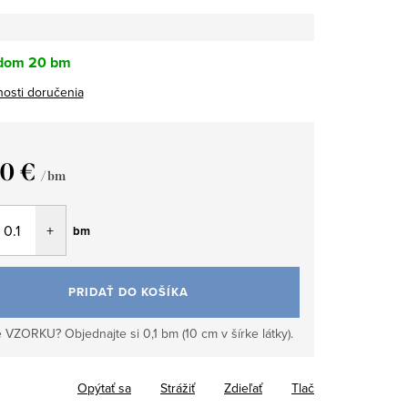
dom
20 bm
osti doručenia
90 €
/ bm
tková
bm
PRIDAŤ DO KOŠÍKA
 VZORKU? Objednajte si 0,1 bm (10 cm v šírke látky).
Opýtať sa
Strážiť
Zdieľať
Tlač