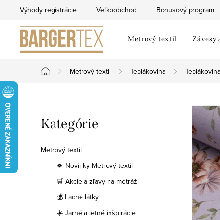
Prejsť
Výhody registrácie
Veľkoobchod
Bonusový program
na
obsah
Metrový textil
Závesy 
Metrový textil
Teplákovina
Teplákovina
Domov
B
Preskočiť
Kategórie
o
kategórie
č
Metrový textil
n
🍀 Novinky Metrový textil
🛒 Akcie a zľavy na metráž
ý
💰 Lacné látky
p
☀️ Jarné a letné inšpirácie