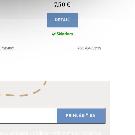
7,50 €
DETAIL
Skladom
: 1204001
Kód: 45463313S
PRIHLÁSIŤ SA
ilu súhlasíte s
podmienkami ochrany osobných