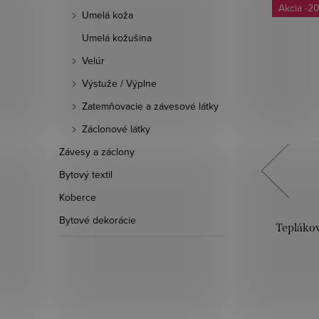
-7 %
-2
Umelá koža
Umelá kožušina
Velúr
Výstuže / Výplne
Zatemňovacie a závesové látky
Záclonové látky
Závesy a záclony
Bytový textil
Koberce
Bytové dekorácie
5x50 -
Teplákovina digital Panel 85x180 -
Teplákov
Vlk
11,90 €
12,90 €
DO KOŠÍKA