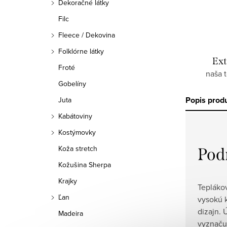
Dekoračné látky
Filc
Fleece / Dekovina
Folklórne látky
Ext
Froté
naša 
Gobelíny
Popis prod
Juta
Kabátoviny
Kostýmovky
Koža stretch
Pod
Kožušina Sherpa
Krajky
Teplákov
Ľan
vysokú k
dizajn. 
Madeira
vyznačuj