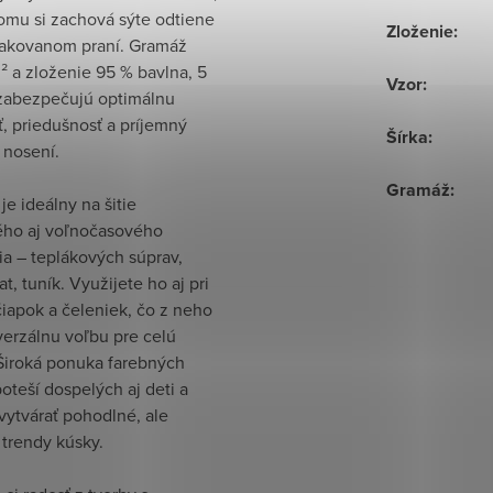
omu si zachová sýte odtiene
Zloženie
:
pakovanom praní. Gramáž
 a zloženie 95 % bavlna, 5
Vzor
:
 zabezpečujú optimálnu
, priedušnosť a príjemný
Šírka
:
i nosení.
Gramáž
:
 je ideálny na šitie
ého aj voľnočasového
a – teplákových súprav,
at, tuník. Využijete ho aj pri
iapok a čeleniek, čo z neho
verzálnu voľbu pre celú
 Široká ponuka farebných
oteší dospelých aj deti a
vytvárať pohodlné, ale
trendy kúsky.