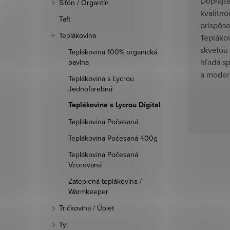
Doprajte
Šifón / Organtín
kvalitno
Taft
prispôs
Teplákovina
Teplákov
skvelou
Teplákovina 100% organická
hľadá sp
bavlna
a moder
Teplákovina s Lycrou
Jednofarebná
Teplákovina s Lycrou Digital
Teplákovina Počesaná
Teplákovina Počesaná 400g
Teplákovina Počesaná
Vzorovaná
Zateplená teplákovina /
Warmkeeper
Tričkovina / Úplet
Tyl