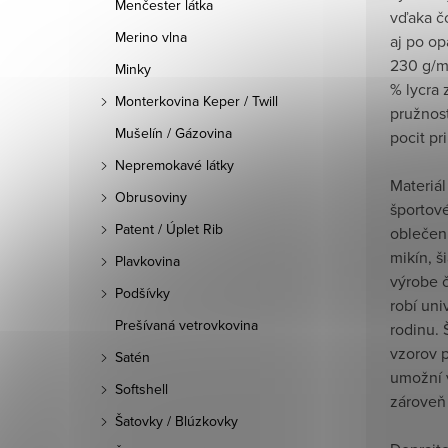
Menčester látka
vďaka č
Merino vlna
aj po o
230 g/m²
Minky
% lycra
Monterkovina Keper / Twill
pružnosť
Mušelín / Gázovina
pocit pr
Nepremokavé látky
Materiál
Obrusoviny
športov
Patent / Úplet Rib
oblečeni
mikín, ši
Plavkovina
výrobe č
Podšívky
robí uni
Prešívaná vetrovkovina
rodinu.
vzorov p
Satén
umožní 
Softshell
zároveň 
Šatovky / Blúzkovky