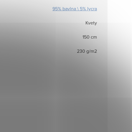
95% bavlna \ 5% lycra
Kvety
150 cm
230 g/m2