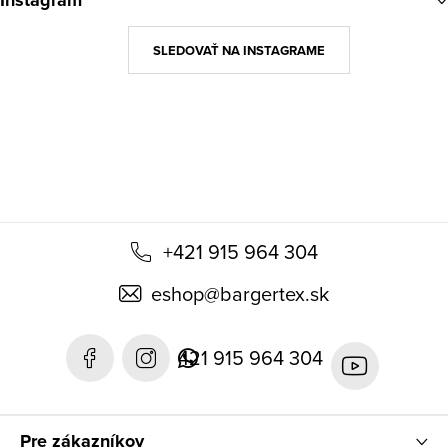
Instagram
p
ä
SLEDOVAŤ NA INSTAGRAME
t
i
e
+421 915 964 304
eshop
@
bargertex.sk
421 915 964 304
Pre zákazníkov