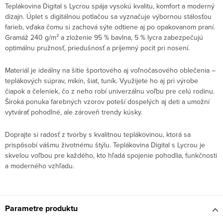
Teplákovina Digital s Lycrou spája vysokú kvalitu, komfort a moderný
dizajn. Úplet s digitálnou potlačou sa vyznačuje výbornou stálosťou
farieb, vďaka čomu si zachová sýte odtiene aj po opakovanom praní.
Gramáž 240 g/m² a zloženie 95 % bavlna, 5 % lycra zabezpečujú
optimálnu pružnosť, priedušnosť a príjemný pocit pri nosení.
Materiál je ideálny na šitie športového aj voľnočasového oblečenia –
teplákových súprav, mikín, šiat, tuník. Využijete ho aj pri výrobe
čiapok a čeleniek, čo z neho robí univerzálnu voľbu pre celú rodinu.
Široká ponuka farebných vzorov poteší dospelých aj deti a umožní
vytvárať pohodlné, ale zároveň trendy kúsky.
Doprajte si radosť z tvorby s kvalitnou teplákovinou, ktorá sa
prispôsobí vášmu životnému štýlu. Teplákovina Digital s Lycrou je
skvelou voľbou pre každého, kto hľadá spojenie pohodlia, funkčnosti
a moderného vzhľadu.
Parametre produktu