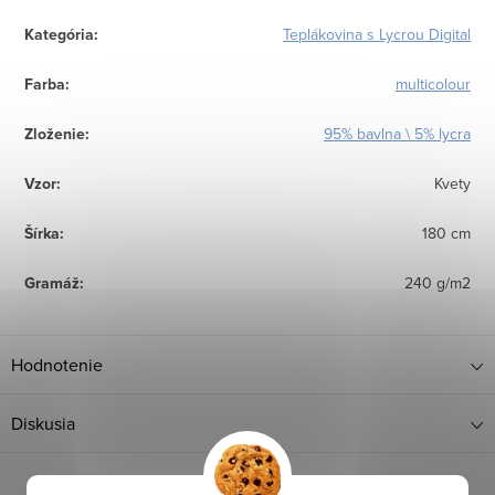
Kategória
:
Teplákovina s Lycrou Digital
Farba
:
multicolour
Zloženie
:
95% bavlna \ 5% lycra
Vzor
:
Kvety
Šírka
:
180 cm
Gramáž
:
240 g/m2
Hodnotenie
Diskusia