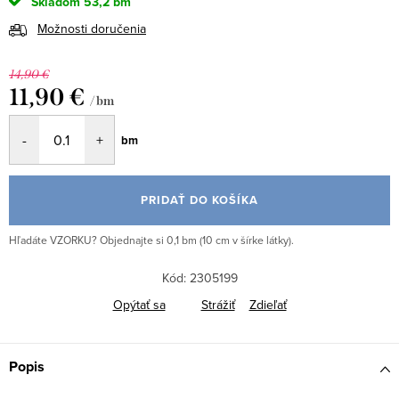
Skladom
53,2 bm
Možnosti doručenia
14,90 €
11,90 €
/ bm
Jednotková
bm
cena:
PRIDAŤ DO KOŠÍKA
Hľadáte VZORKU? Objednajte si 0,1 bm (10 cm v šírke látky).
Kód:
2305199
Opýtať sa
Strážiť
Zdieľať
Popis