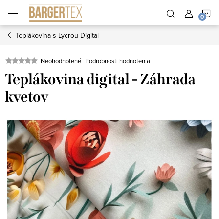
Prejsť
N
na
obsah
Teplákovina s Lycrou Digital
K
Neohodnotené
Podrobnosti hodnotenia
Teplákovina digital - Záhrada
kvetov