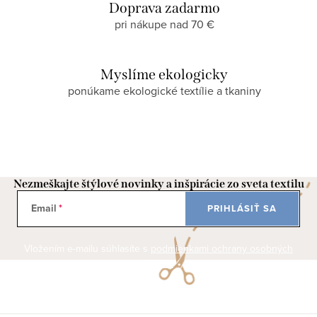
Doprava zadarmo
pri nákupe nad 70 €
Myslíme ekologicky
ponúkame ekologické textílie a tkaniny
Nezmeškajte štýlové novinky a inšpirácie zo sveta textilu
Email
PRIHLÁSIŤ SA
Vložením e-mailu súhlasíte s
podmienkami ochrany osobných
údajov