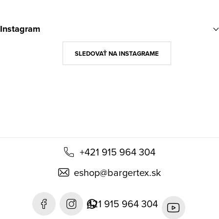
Z
á
Instagram
p
ä
SLEDOVAŤ NA INSTAGRAME
t
i
e
+421 915 964 304
eshop
@
bargertex.sk
421 915 964 304