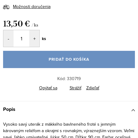
Možnosti doručenia
13,50 €
/ ks
Jednotková
ks
cena:
PRIDAŤ DO KOŠÍKA
Kód:
330719
Opýtať sa
Strážiť
Zdieľať
Popis
Vysoko savý uterák z mäkkého bavlneného froté s jemným
károvaným reliéfom a okrajmi s rovnakým, výraznejším vzorom. Veľmi
savé, ľahko umývateľné. šírka: 50 cm, Dĺžka: 90 cm, Farba: oceľová,