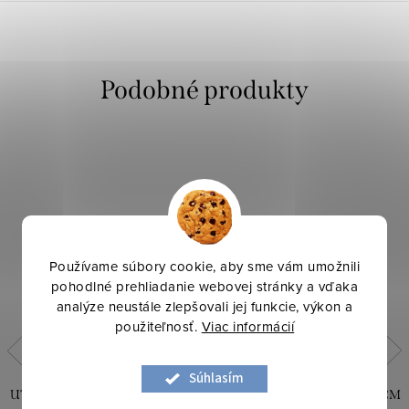
Používame súbory cookie, aby sme vám umožnili
pohodlné prehliadanie webovej stránky a vďaka
analýze neustále zlepšovali jej funkcie, výkon a
použiteľnosť.
Viac informácií
Súhlasím
UTERÁK LARIS (01) 30 X 50 CM
POĽNÁ OSUŠKA (09) 30X50 CM