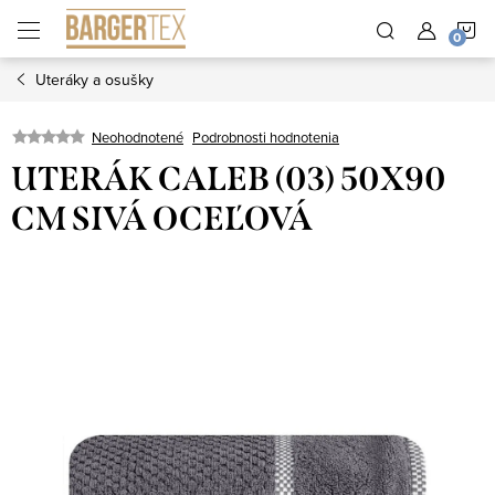
Prejsť
N
na
obsah
Uteráky a osušky
K
Neohodnotené
Podrobnosti hodnotenia
UTERÁK CALEB (03) 50X90
CM SIVÁ OCEĽOVÁ