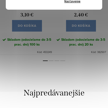
Nastavenie
KRÉMOVÝ
TMAVOMODRÁ
3,10 €
2,40 €
DO KOŠÍKA
DO KOŠÍKA
Skladom (odosielame do 3-5
Skladom (odosielame do 3-5
prac. dní)
100 ks
prac. dní)
20 ks
Kód:
453249
Kód:
382507
Najpredávanejšie