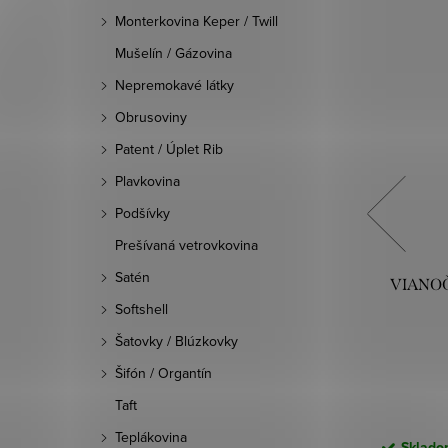
Monterkovina Keper / Twill
Mušelín / Gázovina
Nepremokavé látky
Obrusoviny
Patent / Úplet Rib
Plavkovina
Podšívky
Prešívaná vetrovkovina
Satén
VANKÚŠ
VIANOČNA OBLIEČKA NA VANKÚŠ
VIANOČ
NÁ
41 45X45 CM ČERVENÁ
Softshell
Šatovky / Blúzkovky
12,40 €
Šifón / Organtín
DO KOŠÍKA
Taft
Teplákovina
ac. dní)
Skladom (odosielame do 3-5 prac. dní)
Skladom