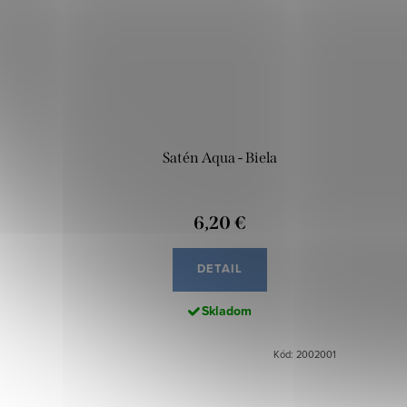
Satén Aqua - Biela
6,20 €
DETAIL
Skladom
Kód: 2002001