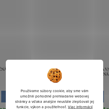
NÁ DEKA BLINK 150X200
VIANOČNA OBLIEČKA NA V
CM BIELA
96 45X45 CM ZELENÁ
21,10 €
22,60 €
Používame súbory cookie, aby sme vám
umožnili pohodlné prehliadanie webovej
DO KOŠÍKA
DO KOŠÍKA
stránky a vďaka analýze neustále zlepšovali jej
funkcie, výkon a použiteľnosť.
Viac informácií
 (odosielame do 3-5 prac. dní)
Skladom (odosielame do 3-5 pr