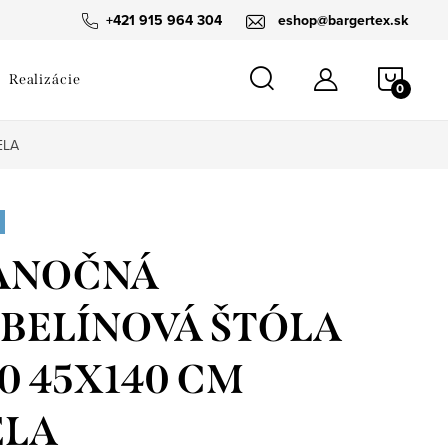
návka
+421 915 964 304
eshop@bargertex.sk
NÁKU
Realizácie
KOŠÍ
ELA
ANOČNÁ
BELÍNOVÁ ŠTÓLA
70 45X140 CM
ELA