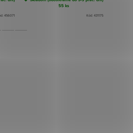
55 ks
ód:
456071
Kód:
431175