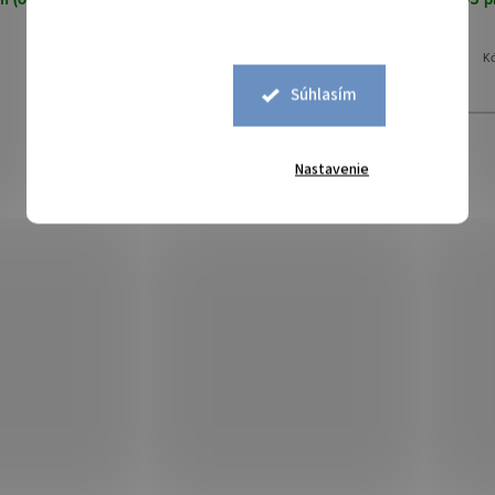
18 ks
68 ks
Kód:
456027
K
Súhlasím
Nastavenie