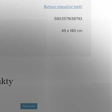
Bytový vianočný textil
5903571638793
45 x 140 cm
Novinka