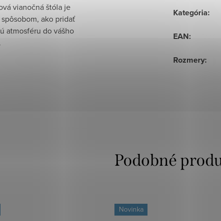
vá vianočná štóla je
Kategória
:
 spôsobom, ako pridať
nú atmosféru do vášho
EAN
:
.
Rozmery
:
Novinka