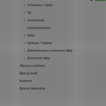
100 ks
Tričkovina / Úplet
Tyl
ód:
459714
Kód:
431225
Umelá koža
Umelá kožušina
Velúr
Výstuže / Výplne
Zatemňovacie a závesové látky
Záclonové látky
Závesy a záclony
Bytový textil
Koberce
Bytové dekorácie