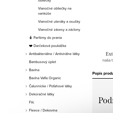
obliečky
Vianočné obliečky na
vankúše
Vianočné uteráky a osušky
Vianočné závesy a záclony
🧴 Parfémy do prania
❤️ Darčeková poukážka
Ext
Antibakteriálne / Antivirálne látky
naša 
Bambusový úplet
Bavlna
Popis prod
Bavlna Vafla Organic
Čalunnícke / Poťahové látky
Dekoračné látky
Pod
Filc
Fleece / Dekovina