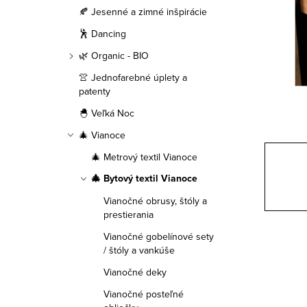
a
🍂 Jesenné a zimné inšpirácie
n
🕺 Dancing
e
🌿 Organic - BIO
👚 Jednofarebné úplety a
l
patenty
🐣 Veľká Noc
🎄 Vianoce
🎄 Metrový textil Vianoce
🎄 Bytový textil Vianoce
Vianočné obrusy, štóly a
prestierania
Vianočné gobelínové sety
/ štóly a vankúše
Vianočné deky
Vianočné posteľné