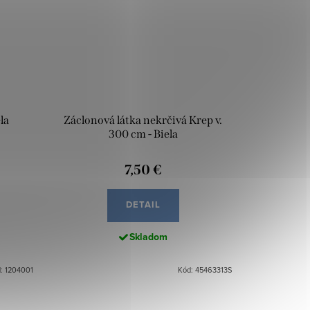
la
Záclonová látka nekrčivá Krep v.
300 cm - Biela
7,50 €
DETAIL
Skladom
: 1204001
Kód: 45463313S