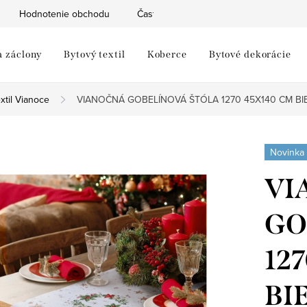
Hodnotenie obchodu
Často kladené otázky
Moja objed
a záclony
Bytový textil
Koberce
Bytové dekorácie
xtil Vianoce
VIANOČNÁ GOBELÍNOVÁ ŠTÓLA 1270 45X140 CM BI
Novinka
VI
GO
12
BI