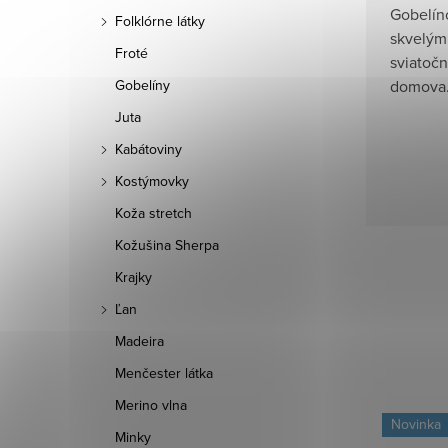
Gobelíno
Folklórne látky
skvelým
Froté
sviatoč
domova
Gobelíny
Juta
Kabátoviny
Kostýmovky
Koža stretch
Kožušina Sherpa
Krajky
Ľan
Madeira
Menčester látka
Merino vlna
Novinka
Novinka
Minky