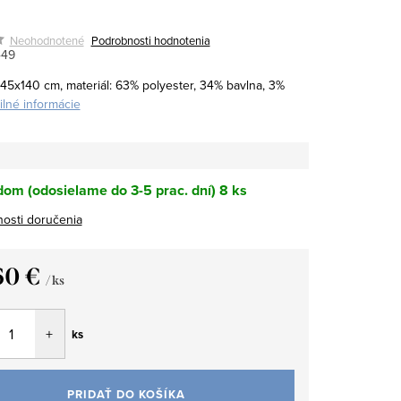
Neohodnotené
Podrobnosti hodnotenia
449
45x140 cm, materiál: 63% polyester, 34% bavlna, 3%
ilné informácie
om (odosielame do 3-5 prac. dní)
8 ks
osti doručenia
60 €
/ ks
tková
ks
PRIDAŤ DO KOŠÍKA