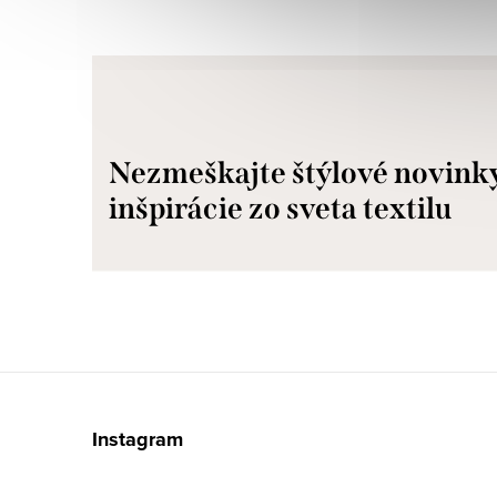
Nezmeškajte štýlové novink
inšpirácie zo sveta textilu
Z
á
Instagram
p