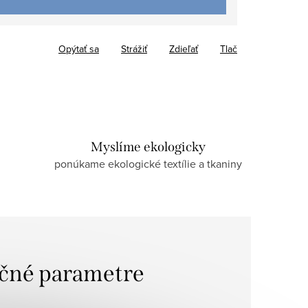
Opýtať sa
Strážiť
Zdieľať
Tlač
Myslíme ekologicky
ponúkame ekologické textílie a tkaniny
čné parametre