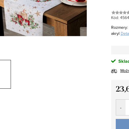
Kód:
456
Rozmery: 
akryl
Deta
Sklad
Možn
23,
Jedno
cena: