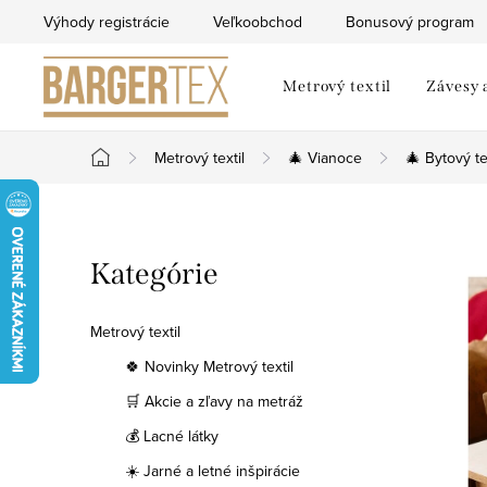
Prejsť
Výhody registrácie
Veľkoobchod
Bonusový program
na
obsah
Metrový textil
Závesy 
Metrový textil
🎄 Vianoce
🎄 Bytový te
Domov
B
Preskočiť
Kategórie
o
kategórie
č
Metrový textil
n
🍀 Novinky Metrový textil
🛒 Akcie a zľavy na metráž
ý
💰 Lacné látky
p
☀️ Jarné a letné inšpirácie