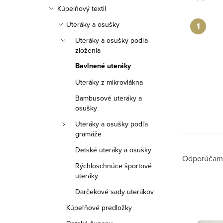
a
Kúpelňový textil
n
Uteráky a osušky
e
Uteráky a osušky podľa
zloženia
l
Bavlnené uteráky
Uteráky z mikrovlákna
Bambusové uteráky a
osušky
Uteráky a osušky podľa
gramáže
Detské uteráky a osušky
R
Odporúčam
Rýchloschnúce športové
uteráky
a
Darčekové sady uterákov
V
d
Kúpeľňové predložky
ý
e