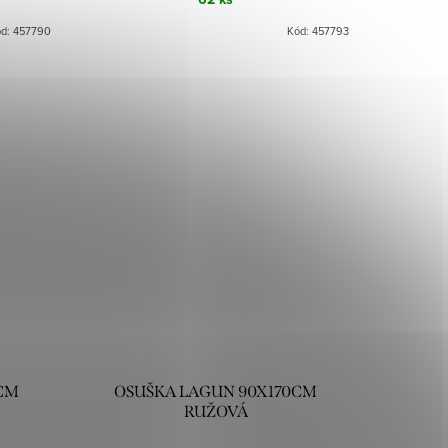
ód:
457790
Kód:
457793
CM
OSUŠKA LAGUN 90X170CM
RUŽOVÁ