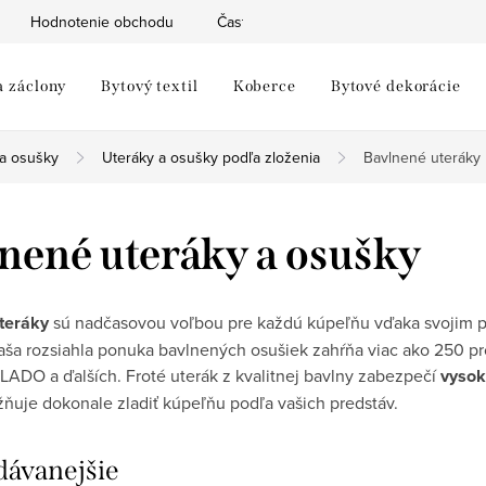
Hodnotenie obchodu
Často kladené otázky
Moja objed
a záclony
Bytový textil
Koberce
Bytové dekorácie
 a osušky
Uteráky a osušky podľa zloženia
Bavlnené uteráky
nené uteráky a osušky
teráky
sú nadčasovou voľbou pre každú kúpeľňu vďaka svojim p
aša rozsiahla ponuka bavlnených osušiek zahŕňa viac ako 250 p
ADO a ďalších. Froté uterák z kvalitnej bavlny zabezpečí
vysok
ňuje dokonale zladiť kúpeľňu podľa vašich predstáv.
dávanejšie