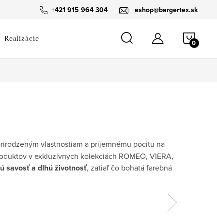
návka
+421 915 964 304
eshop@bargertex.sk
NÁKU
Realizácie
KOŠÍ
rirodzeným vlastnostiam a príjemnému pocitu na
roduktov v exkluzívnych kolekciách ROMEO, VIERA,
ú savosť a dlhú životnosť
, zatiaľ čo bohatá farebná