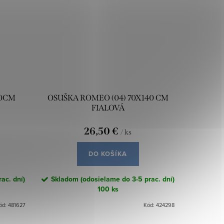
50CM
OSUŠKA ROMEO (04) 70X140 CM
FIALOVÁ
26,50 €
/ ks
DO KOŠÍKA
ac. dní)
Skladom (odosielame do 3-5 prac. dní)
100 ks
ód:
481627
Kód:
424298