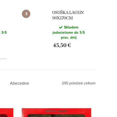
OSUŠKA LAGUN
90X170CM
ELY
RUŽOVÁ
m
Skladom
 3-5
(odosielame do 3-5
prac. dní)
45,50 €
Abecedne
295
položiek celkom