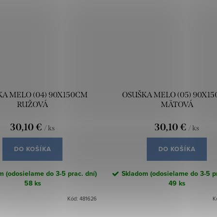
A MELO (04) 90X150CM
OSUŠKA MELO (05) 90X1
RUŽOVÁ
MÄTOVÁ
30,10 €
30,10 €
/ ks
/ ks
DO KOŠÍKA
DO KOŠÍKA
 (odosielame do 3-5 prac. dní)
Skladom (odosielame do 3-5 pr
58 ks
49 ks
Kód:
481626
K