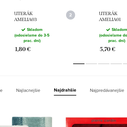
UTERÁK
UTERÁK
AMELIA03
AMELIA01
30X50CM
50X90CM BI
Skladom
Sklado
STRIEBORNÝ
(odosielame do 3-5
(odosielame do
prac. dní)
prac. dní)
1,80 €
5,70 €
Najdrahšie
e
Najlacnejšie
Najpredávanejšie