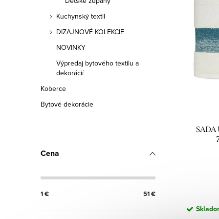
Detské župany
p
n
Kuchynský textil
i
i
DIZAJNOVÉ KOLEKCIE
s
NOVINKY
e
Výpredaj bytového textilu a
p
p
dekorácií
r
r
Koberce
o
Bytové dekorácie
o
d
d
SADA 
u
u
Cena
k
k
t
t
1
€
51
€
o
o
Skladom