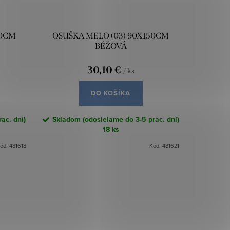
50CM
OSUŠKA MELO (03) 90X150CM
BÉŽOVÁ
30,10 €
/ ks
DO KOŠÍKA
ac. dní)
Skladom (odosielame do 3-5 prac. dní)
18 ks
ód:
481618
Kód:
481621