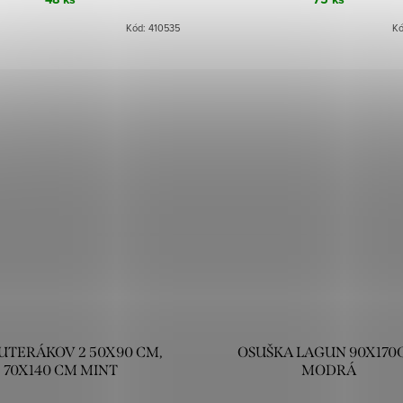
Kód:
410535
K
UTERÁKOV 2 50X90 CM,
OSUŠKA LAGUN 90X170
70X140 CM MINT
MODRÁ