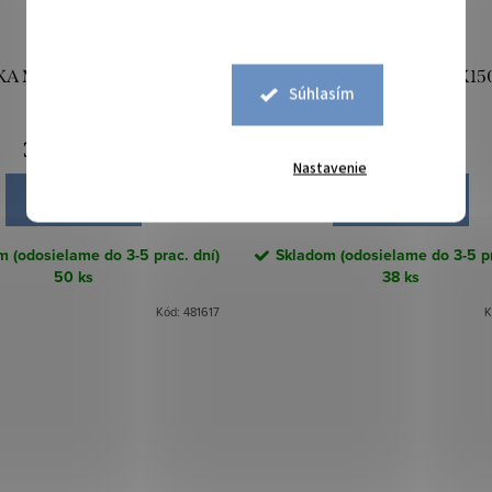
A MELO (01) 90X150CM
OSUŠKA MELO (02) 90X1
Súhlasím
KRÉMOVÁ
STRIEBORNÁ
30,10 €
30,10 €
/ ks
/ ks
Nastavenie
DO KOŠÍKA
DO KOŠÍKA
 (odosielame do 3-5 prac. dní)
Skladom (odosielame do 3-5 pr
50 ks
38 ks
Kód:
481617
K