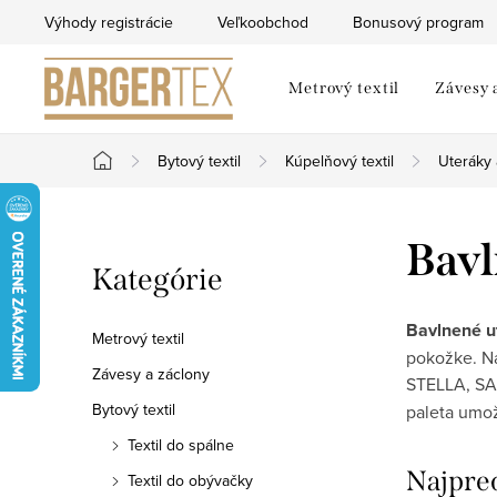
Prejsť
Výhody registrácie
Veľkoobchod
Bonusový program
na
obsah
Metrový textil
Závesy 
Bytový textil
Kúpelňový textil
Uteráky
Domov
B
Bavl
Preskočiť
Kategórie
o
kategórie
č
Bavlnené u
Metrový textil
pokožke. N
n
Závesy a záclony
STELLA, SAL
Bytový textil
paleta umož
ý
Textil do spálne
p
Najpre
Textil do obývačky