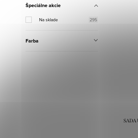
v
v
Špeciálne akcie
Na sklade
295
Farba
SADA 