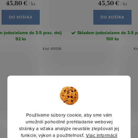
45,80 €
45,50 €
/ ks
/ ks
DO KOŠÍKA
DO KOŠÍKA
 (odosielame do 3-5 prac. dní)
Skladom (odosielame do 3-5 pr
92 ks
100 ks
Kód:
410536
Kó
Používame súbory cookie, aby sme vám
umožnili pohodlné prehliadanie webovej
stránky a vďaka analýze neustále zlepšovali jej
funkcie, výkon a použiteľnosť.
Viac informácií