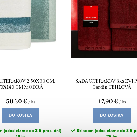
UTERÁKOV 2 50X90 CM,
SADA UTERÁKOV 3ks EVI P
70X140 CM MODRÁ
Cardin TEHLOVÁ
50,30 €
47,90 €
/ ks
/ ks
DO KOŠÍKA
DO KOŠÍKA
 (odosielame do 3-5 prac. dní)
Skladom (odosielame do 3-5 pr
48 ks
75 ks