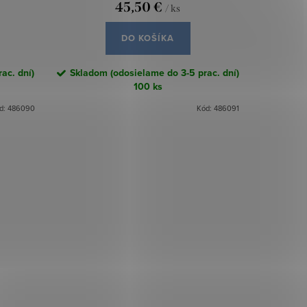
45,50 €
/ ks
DO KOŠÍKA
ac. dní)
Skladom (odosielame do 3-5 prac. dní)
100 ks
d:
486090
Kód:
486091