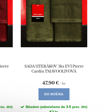
ierre
SADA UTERÁKOV 3ks EVI Pierre
Cardin TMAVOOLIVOVÁ
47,90 €
/ ks
DO KOŠÍKA
ac. dní)
Skladom (odosielame do 3-5 prac. dní)
62 ks