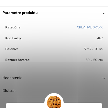
Parametre produktu
Kategória
:
CREATIVE SPARK
Kód Farby
:
467
Balenie
:
5 m2 / 20 ks
Rozmer štvorca
:
50 x 50 cm
Hodnotenie
Diskusia