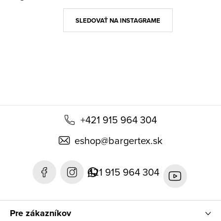
p
ä
SLEDOVAŤ NA INSTAGRAME
t
i
e
+421 915 964 304
eshop
@
bargertex.sk
421 915 964 304
Pre zákazníkov