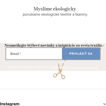
Myslíme ekologicky
ponúkame ekologické textílie a tkaniny
Nezmeškajte štýlové novinky a inšpirácie zo sveta textilu
Email
PRIHLÁSIŤ SA
Vložením e-mailu súhlasíte s
podmienkami ochrany osobných
údajov
Z
á
Instagram