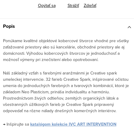
Opýtať sa
Strážiť
Zdieľať
Popis
Ponúkame kvalitné objektové kobercové štvorce vhodné pre všetky
zaťažované priestory ako sú kancelárie, obchodné priestory ale aj
domácnosti. Výhodou kobercových štvorcov je jednoduchosť a
možnosť výmeny pri znečistení alebo opotrebovaní.
Náš základný vzťah s farebnými aranžmánmi je Creative spark
umeleckej intervencie. 32 farieb Creative Spark, inšpirované očistou
umenia do jednoduchých farebných a tvarových kombinácií, ktoré je
základom Neo Plasticism, prináša individualitu a harmóniu.
Prostredníctvom živých odtieňov, zemitých organických látok a
všestranných úžitkových farieb je Creative Spark pripravený
odpovedať na rôzne nálady dnešných komerčných interiérov.
→ Inšpirujte sa
katalógom kolekcie IVC ART INTERVENTION