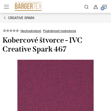
Prejsť
N
na
obsah
CREATIVE SPARK
K
Neohodnotené
Podrobnosti hodnotenia
Kobercové štvorce - IVC
Creative Spark 467