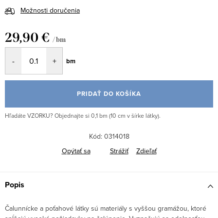
Možnosti doručenia
29,90 €
/ bm
Jednotková
bm
cena:
PRIDAŤ DO KOŠÍKA
Hľadáte VZORKU? Objednajte si 0,1 bm (10 cm v šírke látky).
Kód:
0314018
Opýtať sa
Strážiť
Zdieľať
Popis
Čalunnícke a poťahové látky sú materiály s vyššou gramážou, ktoré