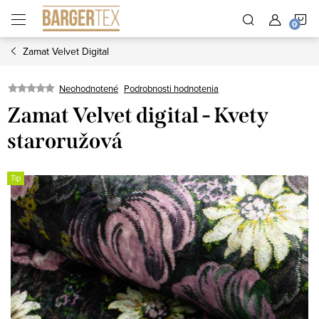
Prejsť
N
na
obsah
Zamat Velvet Digital
K
Neohodnotené
Podrobnosti hodnotenia
Zamat Velvet digital - Kvety
staroružová
Tip