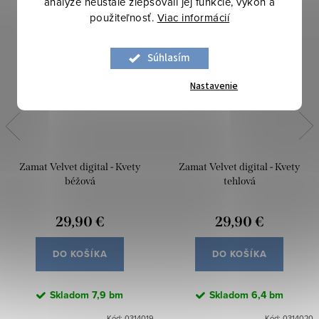
analýze neustále zlepšovali jej funkcie, výkon a
použiteľnosť.
Viac informácií
Súhlasím
Nastavenie
Zamat Velvet digital - Kvety
Zamat Velvet digital - Kvety
béžová
tehlová
29,90 €
29,90 €
DO KOŠÍKA
DO KOŠÍKA
Skladom
7,9 bm
Skladom
6,4 bm
Kód:
0314019
Kód:
0314020