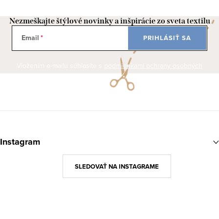
Nezmeškajte štýlové novinky a inšpirácie zo sveta textilu
Email
PRIHLÁSIŤ SA
Vložením e-mailu súhlasíte s
podmienkami ochrany osobných
údajov
Z
á
Instagram
p
ä
SLEDOVAŤ NA INSTAGRAME
t
i
e