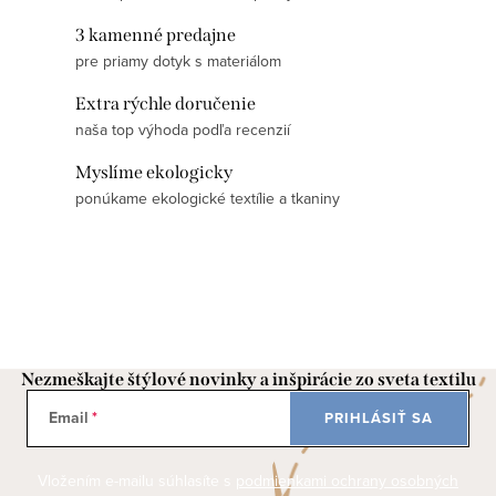
l
3 kamenné predajne
á
pre priamy dotyk s materiálom
d
Extra rýchle doručenie
a
naša top výhoda podľa recenzií
c
i
Myslíme ekologicky
e
ponúkame ekologické textílie a tkaniny
p
r
v
k
y
v
Nezmeškajte štýlové novinky a inšpirácie zo sveta textilu
ý
Email
PRIHLÁSIŤ SA
p
i
Vložením e-mailu súhlasíte s
podmienkami ochrany osobných
s