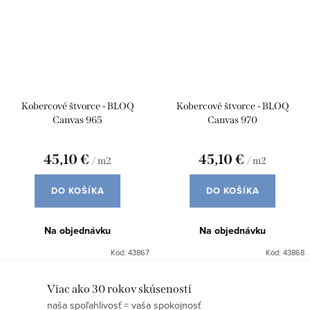
Kobercové štvorce - BLOQ
Kobercové štvorce - BLOQ
Canvas 965
Canvas 970
45,10 €
45,10 €
/ m2
/ m2
DO KOŠÍKA
DO KOŠÍKA
Na objednávku
Na objednávku
Kód:
43867
Kód:
43868
O
Viac ako 30 rokov skúseností
naša spoľahlivosť = vaša spokojnosť
v