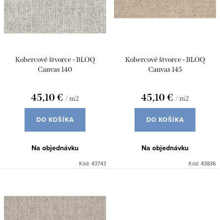
p
o
r
d
o
u
d
Kobercové štvorce - BLOQ
Kobercové štvorce - BLOQ
k
u
Canvas 140
Canvas 145
t
k
o
45,10 €
45,10 €
/ m2
/ m2
t
v
o
DO KOŠÍKA
DO KOŠÍKA
v
Na objednávku
Na objednávku
Kód:
43743
Kód:
43836