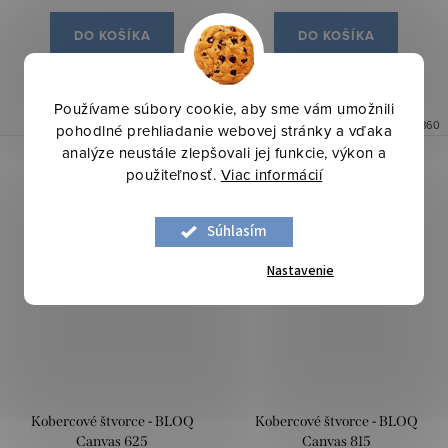
DO KOŠÍKA
DO KOŠÍKA
Na objednávku
Na objednávku
Používame súbory cookie, aby sme vám umožnili
Kód:
43859
Kód:
43860
pohodlné prehliadanie webovej stránky a vďaka
analýze neustále zlepšovali jej funkcie, výkon a
použiteľnosť.
Viac informácií
Súhlasím
Nastavenie
Kobercové štvorce - BLOQ
Kobercové štvorce - BLOQ
Canvas 625
Canvas 815