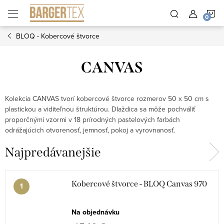
Prejsť
N
na
obsah
BLOQ - Kobercové štvorce
K
CANVAS
Kolekcia CANVAS tvorí kobercové štvorce rozmerov 50 x 50 cm s
plastickou a viditeľnou štruktúrou. Dlaždica sa môže pochváliť
proporčnými vzormi v 18 prírodných pastelových farbách
odrážajúcich otvorenosť, jemnosť, pokoj a vyrovnanosť.
Najpredávanejšie
Kobercové štvorce - BLOQ Canvas 970
Na objednávku