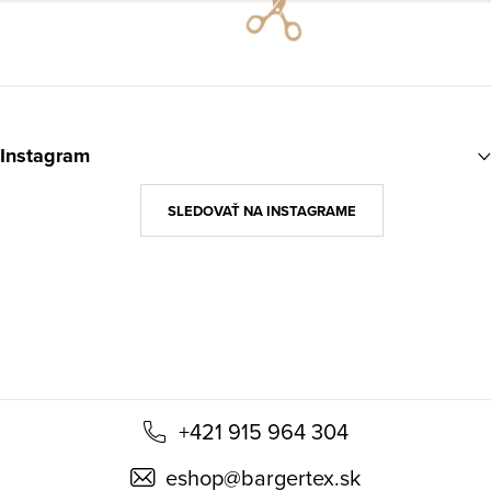
údajov
u
Z
á
Instagram
p
ä
SLEDOVAŤ NA INSTAGRAME
t
i
e
+421 915 964 304
eshop
@
bargertex.sk