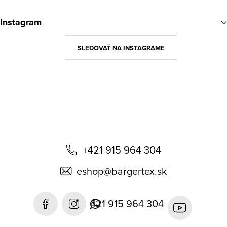
á
Instagram
p
ä
SLEDOVAŤ NA INSTAGRAME
t
i
e
+421 915 964 304
eshop
@
bargertex.sk
421 915 964 304