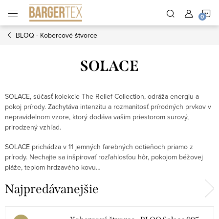
Prejsť
N
na
obsah
BLOQ - Kobercové štvorce
K
SOLACE
SOLACE, súčasť kolekcie The Relief Collection, odráža energiu a
pokoj prírody. Zachytáva intenzitu a rozmanitosť prírodných prvkov v
nepravidelnom vzore, ktorý dodáva vašim priestorom surový,
prirodzený vzhľad.
SOLACE prichádza v 11 jemných farebných odtieňoch priamo z
prírody. Nechajte sa inšpirovať rozľahlosťou hôr, pokojom béžovej
pláže, teplom hrdzavého kovu…
Najpredávanejšie