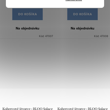
45,87 €
45,87 €
/ m2
/ m2
DO KOŠÍKA
DO KOŠÍKA
Na objednávku
Na objednávku
Kód:
47007
Kód:
47008
Kobercové štvorce - BLOQ Solace
Kobercové štvorce - BLOQ Solace