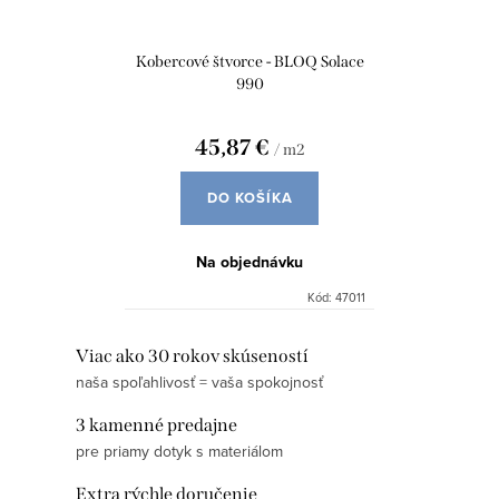
Kobercové štvorce - BLOQ Solace
990
45,87 €
/ m2
DO KOŠÍKA
Na objednávku
Kód:
47011
O
Viac ako 30 rokov skúseností
naša spoľahlivosť = vaša spokojnosť
v
l
3 kamenné predajne
á
pre priamy dotyk s materiálom
d
Extra rýchle doručenie