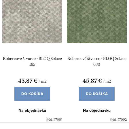
e
Abecedne
i
p
s
r
p
o
r
d
o
u
d
Kobercové štvorce - BLOQ Solace
Kobercové štvorce - BLOQ Solace
k
u
165
630
t
k
o
45,87 €
45,87 €
/ m2
/ m2
t
v
o
DO KOŠÍKA
DO KOŠÍKA
v
Na objednávku
Na objednávku
Kód:
47001
Kód:
47002