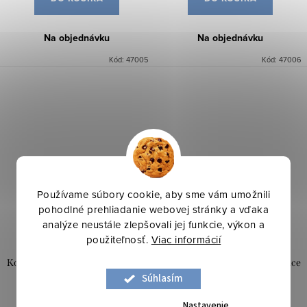
Na objednávku
Na objednávku
Kód:
47005
Kód:
47006
Používame súbory cookie, aby sme vám umožnili
pohodlné prehliadanie webovej stránky a vďaka
analýze neustále zlepšovali jej funkcie, výkon a
použiteľnosť.
Viac informácií
Kobercové štvorce - BLOQ Solace
Kobercové štvorce - BLOQ Solace
985
640
Súhlasím
Nastavenie