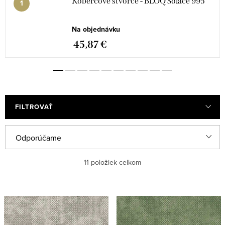
Kobercové štvorce - BLOQ Solace 995
Na objednávku
45,87 €
FILTROVAŤ
R
Odporúčame
a
Najlacnejšie
11
položiek celkom
d
e
Najdrahšie
V
n
ý
Najpredávanejšie
i
p