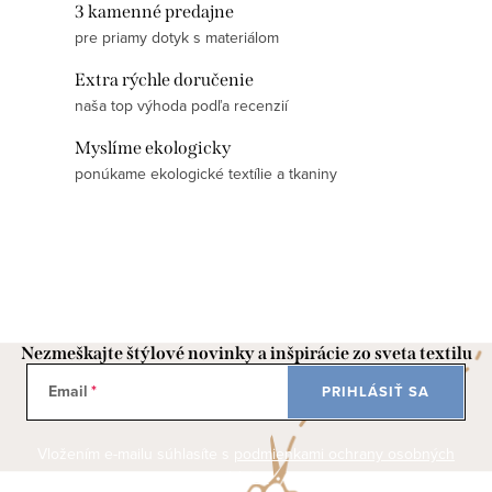
l
3 kamenné predajne
á
pre priamy dotyk s materiálom
d
Extra rýchle doručenie
a
naša top výhoda podľa recenzií
c
i
Myslíme ekologicky
e
ponúkame ekologické textílie a tkaniny
p
r
v
k
y
v
Nezmeškajte štýlové novinky a inšpirácie zo sveta textilu
ý
Email
PRIHLÁSIŤ SA
p
i
Vložením e-mailu súhlasíte s
podmienkami ochrany osobných
s
údajov
u