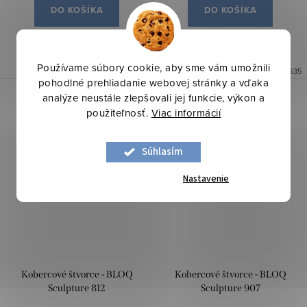
DO KOŠÍKA
DO KOŠÍKA
Na objednávku
Na objednávku
Používame súbory cookie, aby sme vám umožnili
Kód:
43634
Kód:
43635
pohodlné prehliadanie webovej stránky a vďaka
analýze neustále zlepšovali jej funkcie, výkon a
použiteľnosť.
Viac informácií
Súhlasím
Nastavenie
Kobercové štvorce - BLOQ
Kobercové štvorce - BLOQ
Sculpture 812
Sculpture 907