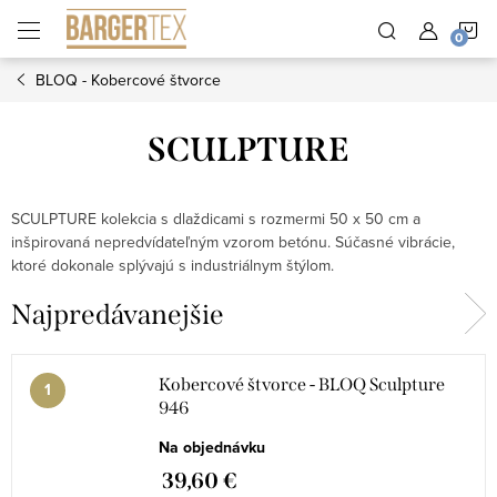
Prejsť
N
na
obsah
BLOQ - Kobercové štvorce
K
SCULPTURE
SCULPTURE kolekcia s dlaždicami s rozmermi 50 x 50 cm a
inšpirovaná nepredvídateľným vzorom betónu. Súčasné vibrácie,
ktoré dokonale splývajú s industriálnym štýlom.
Najpredávanejšie
Kobercové štvorce - BLOQ Sculpture
946
Na objednávku
39,60 €