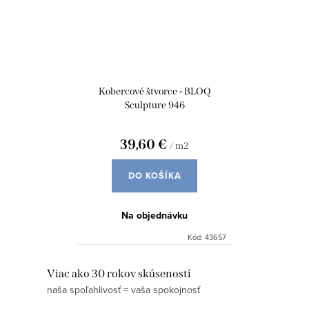
Kobercové štvorce - BLOQ
Sculpture 946
39,60 €
/ m2
DO KOŠÍKA
Na objednávku
Kód:
43657
O
Viac ako 30 rokov skúseností
naša spoľahlivosť = vaša spokojnosť
v