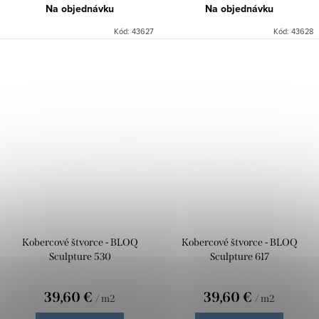
Na objednávku
Na objednávku
Kód:
43627
Kód:
43628
Kobercové štvorce - BLOQ
Kobercové štvorce - BLOQ
Sculpture 530
Sculpture 617
39,60 €
39,60 €
/ m2
/ m2