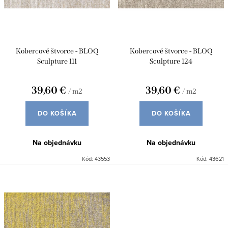
o
r
d
o
u
d
Kobercové štvorce - BLOQ
Kobercové štvorce - BLOQ
k
u
Sculpture 111
Sculpture 124
t
k
o
39,60 €
39,60 €
/ m2
/ m2
t
v
o
DO KOŠÍKA
DO KOŠÍKA
v
Na objednávku
Na objednávku
Kód:
43553
Kód:
43621