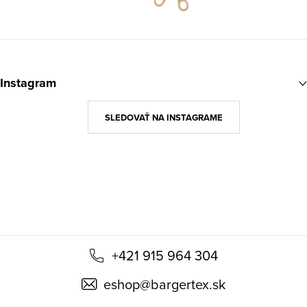
Z
á
Instagram
p
ä
SLEDOVAŤ NA INSTAGRAME
t
i
e
+421 915 964 304
eshop
@
bargertex.sk