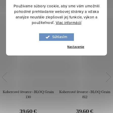
Používame súbory cookie, aby sme vám umožnili
pohodlné prehliadanie webovej stránky a vďaka
analýze neustále zlepšovali jej funkcie, výkon a
použiteľnosť.
Viac informácií
Súhlasím
Nastavenie
Kobercové štvorce - BLOQ Grain
Kobercové štvorce - BLOQ Grain
130
812
39,60 €
39,60 €