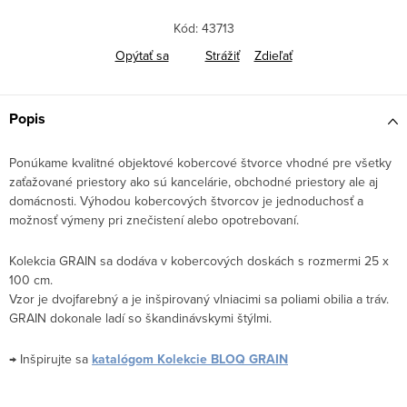
Kód:
43713
Opýtať sa
Strážiť
Zdieľať
Popis
Ponúkame kvalitné objektové kobercové štvorce vhodné pre všetky
zaťažované priestory ako sú kancelárie, obchodné priestory ale aj
domácnosti. Výhodou kobercových štvorcov je jednoduchosť a
možnosť výmeny pri znečistení alebo opotrebovaní.
Kolekcia GRAIN sa dodáva v kobercových doskách s rozmermi 25 x
100 cm.
Vzor je dvojfarebný a je inšpirovaný vlniacimi sa poliami obilia a tráv.
GRAIN dokonale ladí so škandinávskymi štýlmi.
→ Inšpirujte sa
katalógom Kolekcie BLOQ GRAIN