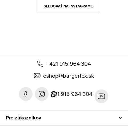
ä
SLEDOVAŤ NA INSTAGRAME
t
i
e
+421 915 964 304
eshop
@
bargertex.sk
421 915 964 304
Pre zákazníkov