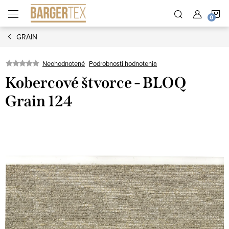
Prejsť
N
na
obsah
GRAIN
K
Neohodnotené
Podrobnosti hodnotenia
Kobercové štvorce - BLOQ
Grain 124