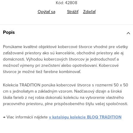
Kód:
42808
Opýtať sa
Strážiť
Zdieľať
Popis
Ponúkame kvalitné objektové kobercové štvorce vhodné pre všetky
zaťažované priestory ako sú kancelárie, obchodné priestory ale aj
domácnosti. Výhodou kobercových štvorcov je jednoduchosť a
možnosť výmeny pri znečistení alebo opotrebovaní. Kobercové
štvorce je možné tiež farebne kombinovať.
Kolekcia TRADITION ponúka kobercové štvorce s rozmermi 50 x 50
cm s jednoliatym a základným vzorom. Nadčasový dizajn a široká
škála farieb z nej robia dokonalú kolekciu na vytvorenie vlastného
pracovného priestoru, plne prispôsobeného štýlu vašej spoločnosti.
→ Viac informácií nájdete
v katalógu kolekcie BLOQ TRADITION