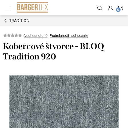
Prejsť
N
na
obsah
TRADITION
K
Neohodnotené
Podrobnosti hodnotenia
Kobercové štvorce - BLOQ
Tradition 920