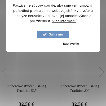
Používame súbory cookie, aby sme vám umožnili
pohodlné prehliadanie webovej stránky a vďaka
analýze neustále zlepšovali jej funkcie, výkon a
použiteľnosť.
Viac informácií
Súhlasím
Nastavenie
Kobercové štvorce - BLOQ
Kobercové štvorce - BLOQ
Tradition 525
Tradition 810
32,56 €
32,56 €