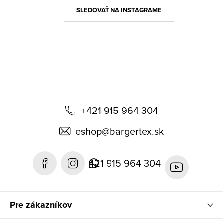
ä
SLEDOVAŤ NA INSTAGRAME
t
i
e
+421 915 964 304
eshop
@
bargertex.sk
421 915 964 304
Pre zákazníkov